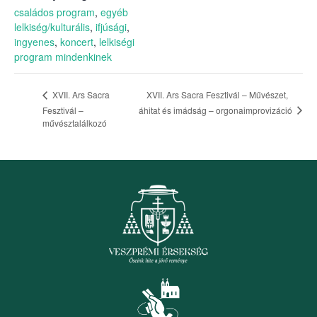
családos program
,
egyéb
lelkiség/kulturális
,
ifjúsági
,
ingyenes
,
koncert
,
lelkiségi
program mindenkinek
XVII. Ars Sacra Fesztivál – Művészet,
XVII. Ars Sacra
áhitat és imádság – orgonaimprovizáció
Fesztivál –
művésztalálkozó