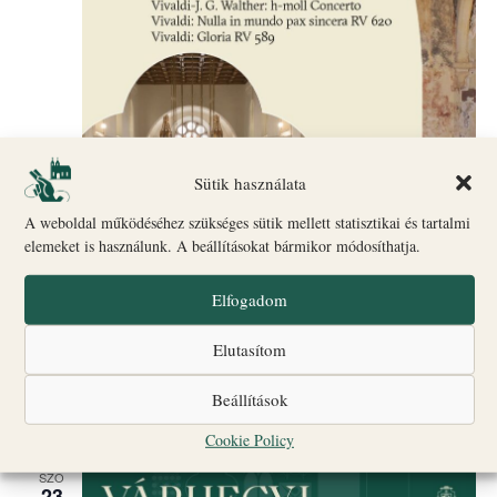
Sütik használata
A weboldal működéséhez szükséges sütik mellett statisztikai és tartalmi
elemeket is használunk. A beállításokat bármikor módosíthatja.
Elfogadom
május 9 @ 17:00
-
19:00
Gizella-napi hangverseny a Szent Mihály
Elutasítom
Főszékesegyházban
Beállítások
Szent Mihály Főszékesegyház
Vár utca, Veszprém, Veszprém,
Magyarország
Cookie Policy
SZO
23