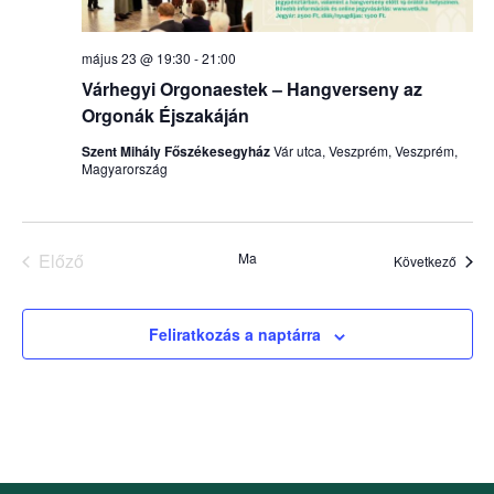
május 23 @ 19:30
-
21:00
Várhegyi Orgonaestek – Hangverseny az
Orgonák Éjszakáján
Szent Mihály Főszékesegyház
Vár utca, Veszprém, Veszprém,
Magyarország
Események
Előző
Ma
Esem
Következő
Feliratkozás a naptárra