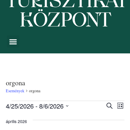
orgona
Események
orgona
Esemé
Es
4/25/2026
 - 
8/6/2026
Keresett kife
Lista
Dátum
néz
keresé
kiválasztása.
április 2026
nav
és