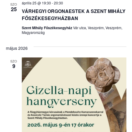
április 25 @ 19:30
-
20:30
SZO
nézet
25
VÁRHEGYI ORGONAESTEK A SZENT MIHÁLY
FŐSZÉKESEGYHÁZBAN
válasz
Szent Mihály Főszékesegyház
Vár utca, Veszprém, Veszprém,
Magyarország
május 2026
SZO
9