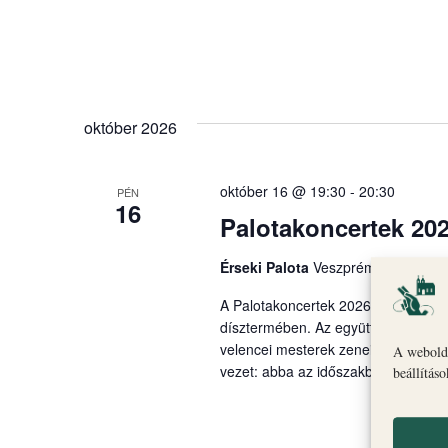
október 2026
október 16 @ 19:30
-
20:30
PÉN
16
Palotakoncertek 202
Érseki Palota
Veszprém
A Palotakoncertek 2026 koncertsoroz
dísztermében. Az együttes „A Sereni
velencei mesterek zenei világát idé
A webolda
vezet: abba az időszakba, amikor Ve
beállítás