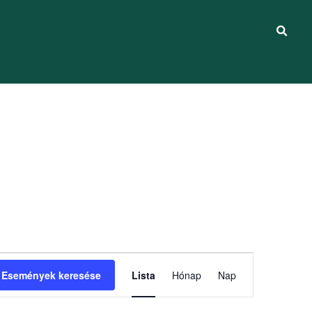
Esemény
Események keresése
Lista
Hónap
Nap
nézet
navigáció