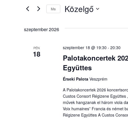
és
meg
Közelgő
a
Ma
nézet
Események-
Dátum
t
kiválasztása.
választás
a
keresőszóval.
szeptember 2026
szeptember 18 @ 19:30
-
20:30
PÉN
18
Palotakoncertek 20
Együttes
Érseki Palota
Veszprém
A Palotakoncertek 2026 koncertsor
Custos Consort Régizene Együttes „
művek hangzanak el három viola da
Voix humaines” Francia és német b
Régizene Együttes A Custos Consor