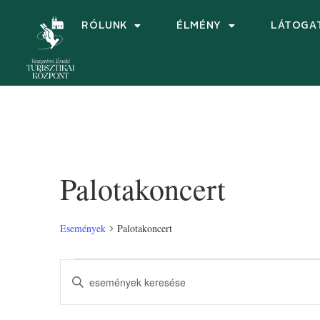
RÓLUNK
ÉLMÉNY
LÁTOGA
Palotakoncert
Események
Palotakoncert
Események
Írja
be
keresése
a
keresőszót.
Keresse