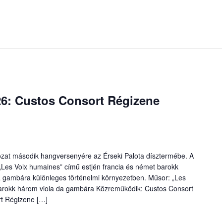
26: Custos Consort Régizene
ozat második hangversenyére az Érseki Palota dísztermébe. A
Les Voix humaines” című estjén francia és német barokk
 gambára különleges történelmi környezetben. Műsor: „Les
arokk három viola da gambára Közreműködik: Custos Consort
t Régizene […]