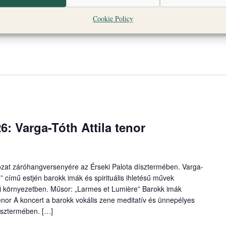
Cookie Policy
6: Varga-Tóth Attila tenor
ozat záróhangversenyére az Érseki Palota dísztermében. Varga-
” című estjén barokk imák és spirituális ihletésű művek
i környezetben. Műsor: „Larmes et Lumière” Barokk imák
enor A koncert a barokk vokális zene meditatív és ünnepélyes
dísztermében. […]