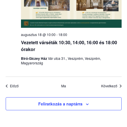
augusztus 18 @ 10:00
-
18:00
Vezetett várséták 10:30, 14:00, 16:00 és 18:00
órakor
Biró-Giczey Ház
Vár utca 31., Veszprém, Veszprém,
Magyarország
Események
Esem
Előző
Ma
Következő
Feliratkozás a naptárra