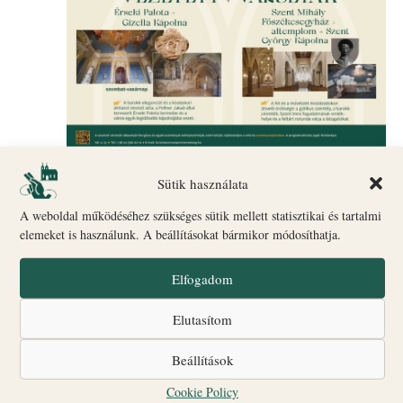
augusztus 12 @ 10:00
-
18:00
Sütik használata
Vezetett várséták 10:30, 14:00, 16:00 és 18:00
A weboldal működéséhez szükséges sütik mellett statisztikai és tartalmi
órakor
elemeket is használunk. A beállításokat bármikor módosíthatja.
Biró-Giczey Ház
Vár utca 31., Veszprém, Veszprém,
Magyarország
Elfogadom
CSÜ
Elutasítom
13
Beállítások
Cookie Policy