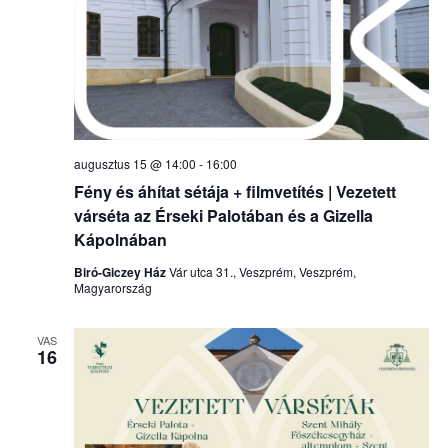
augusztus 15 @ 14:00
-
16:00
Fény és áhítat sétája + filmvetítés | Vezetett
várséta az Érseki Palotában és a Gizella
Kápolnában
Biró-Giczey Ház
Vár utca 31., Veszprém, Veszprém,
Magyarország
VAS
16