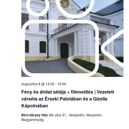
augusztus 8 @ 14:00
-
16:00
Fény és áhítat sétája + filmvetítés | Vezetett
várséta az Érseki Palotában és a Gizella
Kápolnában
Biró-Giczey Ház
Vár utca 31., Veszprém, Veszprém,
Magyarország