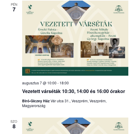
PÉN
nézet
7
válasz
augusztus 7 @ 10:00
-
18:00
Vezetett várséták 10:30, 14:00 és 16:00 órakor
Biró-Giczey Ház
Vár utca 31., Veszprém, Veszprém,
Magyarország
SZO
8