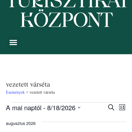
vezetett várséta
Események
vezetett várséta
Esemé
Es
A mai naptól
 - 
8/18/2026
Keresett kife
Lista
Dátum
néz
keresé
kiválasztása.
augusztus 2026
nav
és