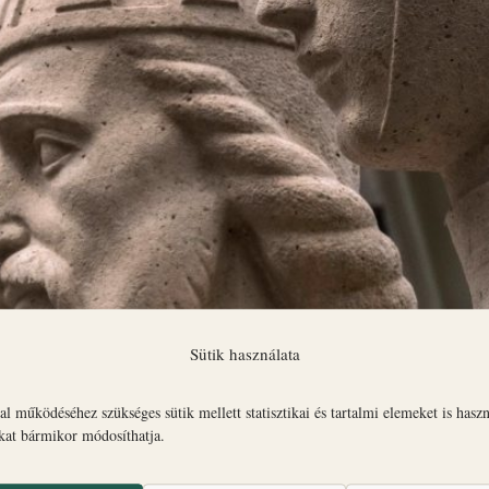
Sütik használata
k a látogatókat. Minden nap 11:30, 14:00 és 16:00 órakor indulnak a W
l működéséhez szükséges sütik mellett statisztikai és tartalmi elemeket is hasz
 ma is lépten-nyomon Szent István
okat bármikor módosíthatja.