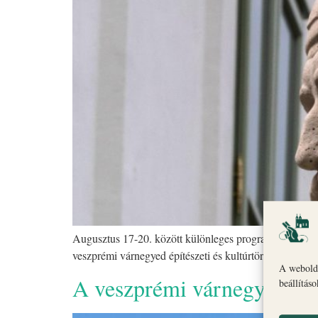
Augusztus 17-20. között különleges programokkal várju
veszprémi várnegyed építészeti és kultúrtörténeti […]
A webolda
A veszprémi várnegyedben
beállítás