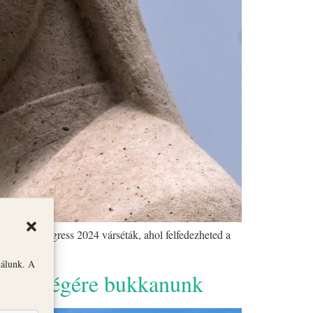
ork in Progress 2024 várséták, ahol felfedezheted a
nálunk. A
 örökségére bukkanunk