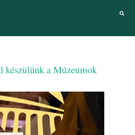
pal készülünk a Múzeumok