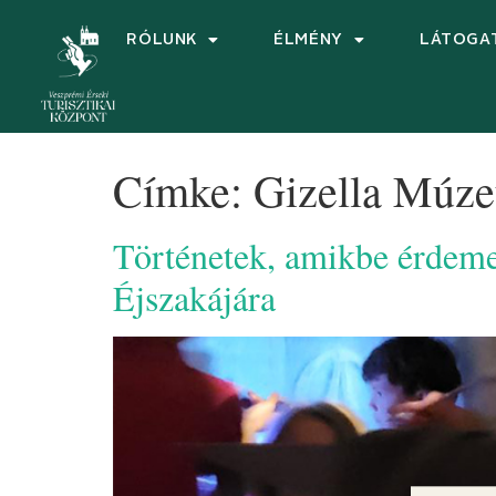
RÓLUNK
ÉLMÉNY
LÁTOGA
Címke:
Gizella Múz
Történetek, amikbe érdeme
Éjszakájára