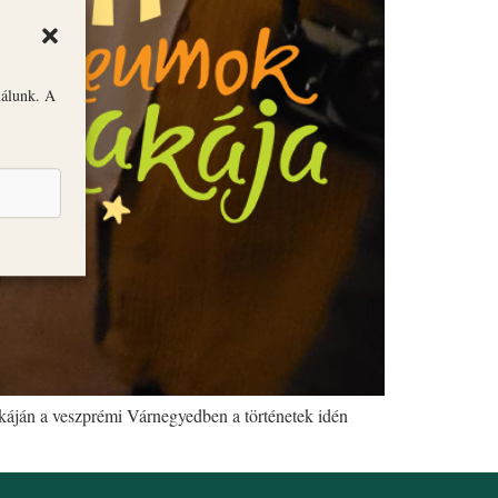
nálunk. A
káján a veszprémi Várnegyedben a történetek idén