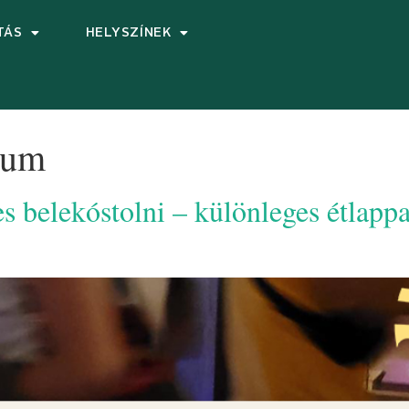
TÁS
HELYSZÍNEK
eum
s belekóstolni – különleges étlap