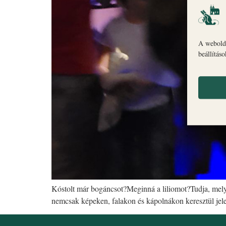
A webolda
beállítás
Kóstolt már bogáncsot?Meginná a liliomot?Tudja, mely
nemcsak képeken, falakon és kápolnákon keresztül je