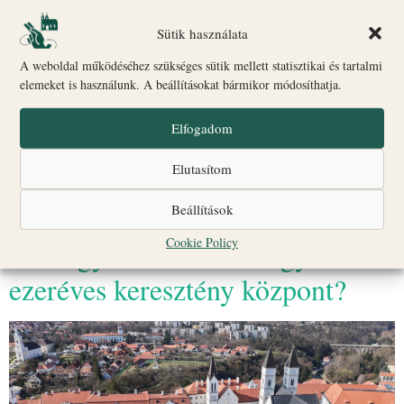
Sütik használata
A weboldal működéséhez szükséges sütik mellett statisztikai és tartalmi
elemeket is használunk. A beállításokat bármikor módosíthatja.
A veszprémi várnegyed átfogó megújulása az elmúlt évtizedek
Elfogadom
egyik legjelentősebb hazai műemléki helyreállítása volt. Erről mesél
az 1000 év öröksége – A veszprémi várnegyed megújítása című
Elutasítom
dokumentumfilm, amely minden pénteken […]
Beállítások
Úrnap hétvégéje a veszprémi
Cookie Policy
Várhegyen: mit mesél egy
ezeréves keresztény központ?