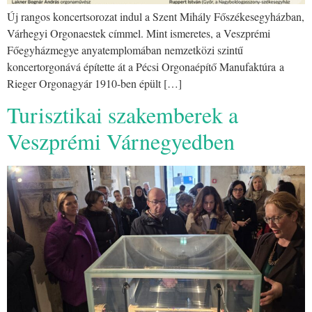
Új rangos koncertsorozat indul a Szent Mihály Főszékesegyházban,
Várhegyi Orgonaestek címmel. Mint ismeretes, a Veszprémi
Főegyházmegye anyatemplomában nemzetközi szintű
koncertorgonává építette át a Pécsi Orgonaépítő Manufaktúra a
Rieger Orgonagyár 1910-ben épült […]
Turisztikai szakemberek a
Veszprémi Várnegyedben