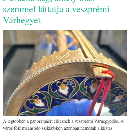
szemmel láttatja a veszprémi
Várhegyet
A legtöbben a panorámáért érkeznek a veszprémi Várnegyedbe. A
város fölé magasodó sziklafokon azonban nemcsak a kilátás