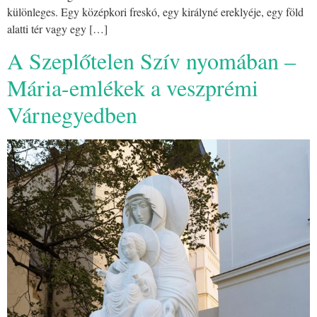
különleges. Egy középkori freskó, egy királyné ereklyéje, egy föld
alatti tér vagy egy […]
A Szeplőtelen Szív nyomában –
Mária-emlékek a veszprémi
Várnegyedben