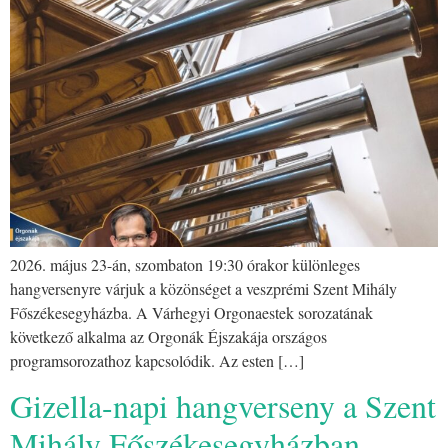
2026. május 23-án, szombaton 19:30 órakor különleges
hangversenyre várjuk a közönséget a veszprémi Szent Mihály
Főszékesegyházba. A Várhegyi Orgonaestek sorozatának
következő alkalma az Orgonák Éjszakája országos
programsorozathoz kapcsolódik. Az esten […]
Gizella-napi hangverseny a Szent
Mihály Főszékesegyházban