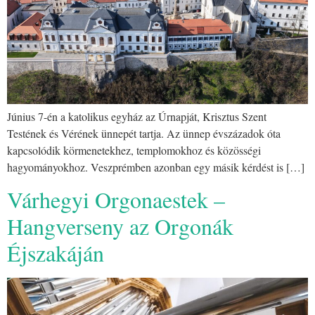
Június 7-én a katolikus egyház az Úrnapját, Krisztus Szent
Testének és Vérének ünnepét tartja. Az ünnep évszázadok óta
kapcsolódik körmenetekhez, templomokhoz és közösségi
hagyományokhoz. Veszprémben azonban egy másik kérdést is […]
Várhegyi Orgonaestek –
Hangverseny az Orgonák
Éjszakáján