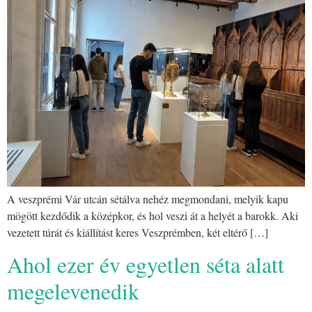
A veszprémi Vár utcán sétálva nehéz megmondani, melyik kapu
mögött kezdődik a középkor, és hol veszi át a helyét a barokk. Aki
vezetett túrát és kiállítást keres Veszprémben, két eltérő […]
Ahol ezer év egyetlen séta alatt
megelevenedik