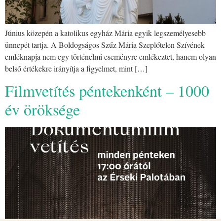
Június közepén a katolikus egyház Mária egyik legszemélyesebb
ünnepét tartja. A Boldogságos Szűz Mária Szeplőtelen Szívének
emléknapja nem egy történelmi eseményre emlékeztet, hanem olyan
belső értékekre irányítja a figyelmet, mint […]
Filmvetítés péntekenként – 1000
év öröksége