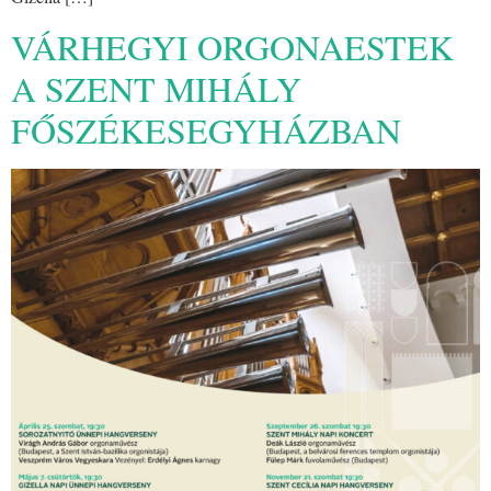
VÁRHEGYI ORGONAESTEK
A SZENT MIHÁLY
FŐSZÉKESEGYHÁZBAN