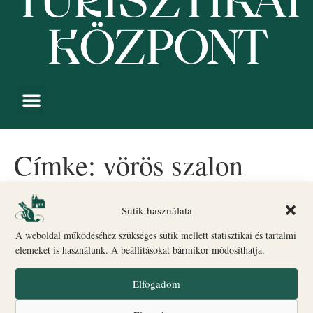
Címke:
vörös szalon
A vörös szalon titokzatos
Sütik használata
díszítései
A weboldal működéséhez szükséges sütik mellett statisztikai és tartalmi
elemeket is használunk. A beállításokat bármikor módosíthatja.
Elfogadom