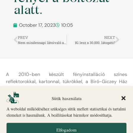
alatt.
October 17, 2023
10:05
PREV
NEXT
Nem mindennapi látnivaló a Szent Imre Templomban!
Ki lesz a 30.000. látogató?
A 2010-ben készült fényinstalláció színes
reflektorokkal, kartonnal, tükrökkel, a Biró-Giczey Ház
egyik meghitt szegletében található – nem véletlen a
helyválasztás.
Sütik használata
Mátrai Erik műveiben gyakran merít ihletet régebbi
A weboldal működéséhez szükséges sütik mellett statisztikai és tartalmi
műalkotásokból és szakrális témákból, de parafrázisai
elemeket is használunk. A beállításokat bármikor módosíthatja.
kifejezetten kortárs nyelven szólítják meg a nézőt,
amelyet a modern technológia jellemez. Itt bemutatott
Elfogadom