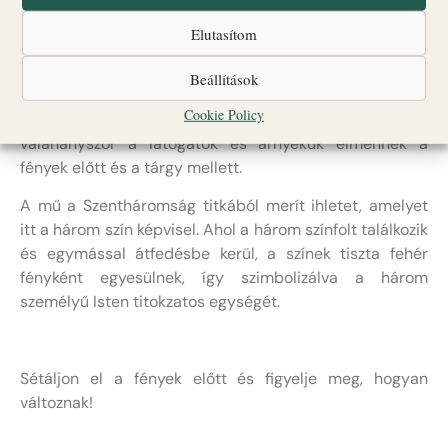
munkája egy tükördarabokból álló térbeli kónusz,
melyet három színes fényforrás világít meg. A
Elutasítom
fényvisszaverődések különleges aurát hoznak létre a
Beállítások
tárgy
Cookie Policy
körül, színes fénysugarak koszorúját, amely életre kel,
valahányszor a látogatók és árnyékuk elmennek a
fények előtt és a tárgy mellett.
A mű a Szentháromság titkából merít ihletet, amelyet
itt a három szín képvisel. Ahol a három színfolt találkozik
és egymással átfedésbe kerül, a színek tiszta fehér
fényként egyesülnek, így szimbolizálva a három
személyű Isten titokzatos egységét.
Sétáljon el a fények előtt és figyelje meg, hogyan
változnak!