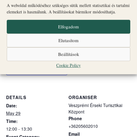
Nagyobb létszámú vagy idegen nyelvű csoportok
A weboldal működéséhez szükséges sütik mellett statisztikai és tartalmi
elemeket is használunk. A beállításokat bármikor módosíthatja.
számára a részvétel előzetes bejelentkezéshez kötött;
jelentkezni az alábbi elérhetőségek egyikén lehet.
Elfogadom
☎
+36 20 560 2010
✉
turizmus@veszpremiersekseg.hu
Elutasítom
Beállítások
Cookie Policy
Add to calendar
DETAILS
ORGANISER
Veszprémi Érseki Turisztikai
Date:
Központ
May 29
Phone
Time:
+36205602010
12:00 - 13:30
Email
Event Category: