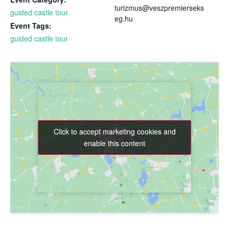
turizmus@veszpremierseks
guided castle tour
eg.hu
Event Tags:
guided castle tour
Click to accept marketing cookies and
Click to accept marketing cookies and
enable this content
enable this content