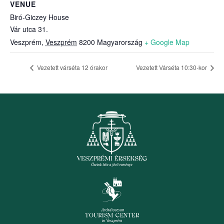
VENUE
Biró-Giczey House
Vár utca 31.
Veszprém
,
Veszprém
8200
Magyarország
+ Google Map
Vezetett várséta 12 órakor
Vezetett Várséta 10:30-kor