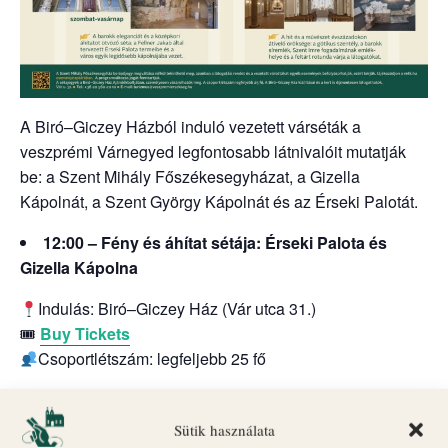
A Biró–Giczey Házból induló vezetett várséták a
veszprémi Várnegyed legfontosabb látnivalóit mutatják
be: a Szent Mihály Főszékesegyházat, a Gizella
Kápolnát, a Szent György Kápolnát és az Érseki Palotát.
12:00 – Fény és áhítat sétája: Érseki Palota és
Gizella Kápolna
Indulás: Biró–Giczey Ház (Vár utca 31.)
🎟
Buy Tickets
Csoportlétszám: legfeljebb 25 fő
A programok egyes időpontokban liturgikus események
vagy egyéb rendezvények miatt változhatnak.
Sütik használata