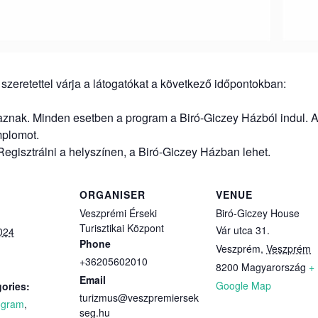
szeretettel várja a látogatókat a következő időpontokban:
maznak. Minden esetben a program a Biró-Giczey Házból indul. A
mplomot.
Regisztrálni a helyszínen, a Biró-Giczey Házban lehet.
ORGANISER
VENUE
Veszprémi Érseki
Biró-Giczey House
Turisztikai Központ
Vár utca 31.
024
Phone
Veszprém
,
Veszprém
+36205602010
8200
Magyarország
+
Email
Google Map
ories:
turizmus@veszpremiersek
ogram
,
seg.hu