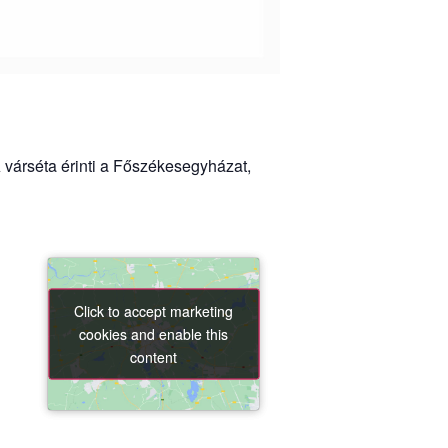
 várséta érinti a Főszékesegyházat,
Click to accept marketing
Click to accept marketing
cookies and enable this
cookies and enable this
content
content