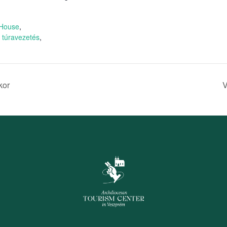
:
 House
,
,
túravezetés
,
kor
V