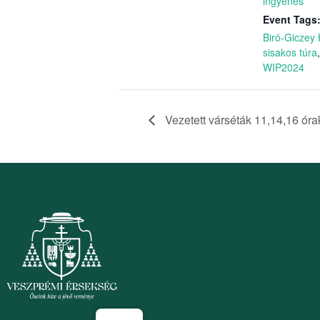
ingyenes
Event Tags
Biró-Giczey
sisakos túra
WIP2024
Vezetett várséták 11,14,16 óra