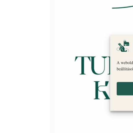
A webolda
beállítás