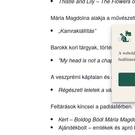
Thistle and Lily – The Flowers
Mária Magdolna alakja a művészet
„Kamrakiállítás”
Barokk kori tárgyak, történetek és
A webolda
kiállí
"My head is not a chapter"
beállítás
A veszprémi káptalan és a kanonoko
Régészeti leletek a várból
Feltárások kincsei a padlástérben.
Kert – Boldog Bódi Mária Magdo
Ajándékbolt – emlékek és apró 