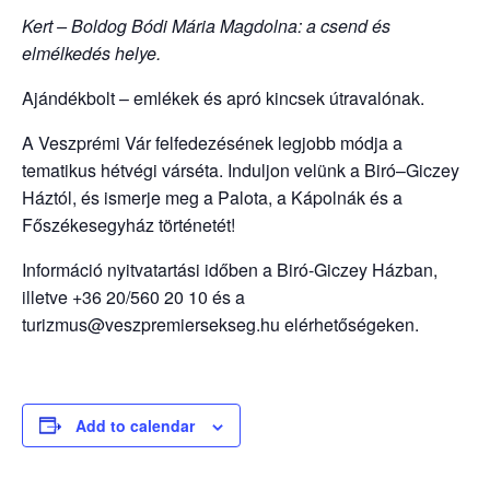
Kert – Boldog Bódi Mária Magdolna: a csend és
elmélkedés helye.
Ajándékbolt – emlékek és apró kincsek útravalónak.
A Veszprémi Vár felfedezésének legjobb módja a
tematikus hétvégi várséta. Induljon velünk a Biró–Giczey
Háztól, és ismerje meg a Palota, a Kápolnák és a
Főszékesegyház történetét!
Információ nyitvatartási időben a Biró-Giczey Házban,
illetve +36 20/560 20 10 és a
turizmus@veszpremiersekseg.hu elérhetőségeken.
Add to calendar