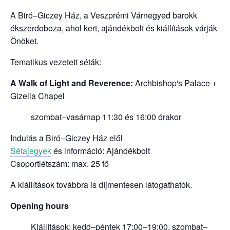
A Biró–Giczey Ház, a Veszprémi Várnegyed barokk
ékszerdoboza, ahol kert, ajándékbolt és kiállítások várják
Önöket.
Tematikus vezetett séták:
A Walk of Light and Reverence:
Archbishop's Palace +
Gizella Chapel
szombat–vasárnap 11:30 és 16:00 órakor
Indulás a Biró–Giczey Ház elől
Sétajegyek
és információ: Ajándékbolt
Csoportlétszám: max. 25 fő
A kiállítások továbbra is díjmentesen látogathatók.
Opening hours
Kiállítások: kedd–péntek 17:00–19:00, szombat–