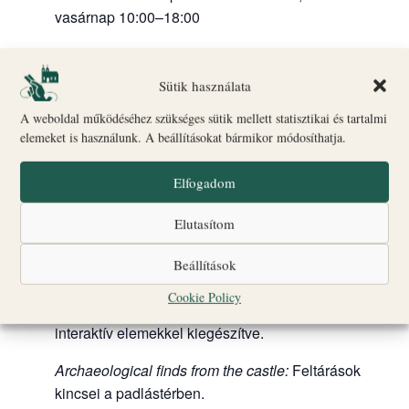
vasárnap 10:00–18:00
Ajándékbolt: szombat–vasárnap 10:00–18:00
Sütik használata
Monday: Closed
A weboldal működéséhez szükséges sütik mellett statisztikai és tartalmi
Exhibitions:
elemeket is használunk. A beállításokat bármikor módosíthatja.
Bogáncs és liliom – Magdolnák virágai :
Mária
Elfogadom
Magdolna alakja a művészetben és hitben.
Elutasítom
Chamber exhibition
Barokk kori tárgyak, történetek
és képek a Főszékesegyház múltjából.
Beállítások
"My head is not a chapter"
kiállítás: A veszprémi
Cookie Policy
káptalan és a kanonokok világát mutatja be,
interaktív elemekkel kiegészítve.
Archaeological finds from the castle:
Feltárások
kincsei a padlástérben.