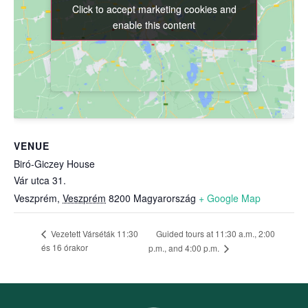
Click to accept marketing cookies and
Click to accept marketing cookies and
enable this content
enable this content
VENUE
Biró-Giczey House
Vár utca 31.
Veszprém
,
Veszprém
8200
Magyarország
+ Google Map
Guided tours at 11:30 a.m., 2:00
Vezetett Várséták 11:30
és 16 órakor
p.m., and 4:00 p.m.