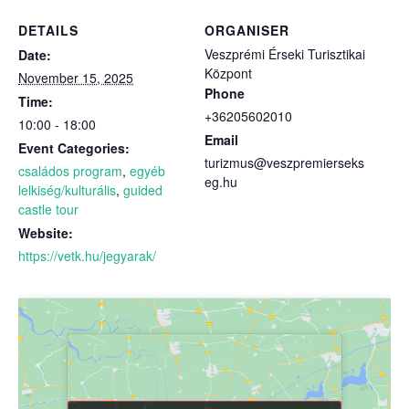
DETAILS
ORGANISER
Veszprémi Érseki Turisztikai
Date:
Központ
November 15, 2025
Phone
Time:
+36205602010
10:00 - 18:00
Email
Event Categories:
turizmus@veszpremierseks
családos program
,
egyéb
eg.hu
lelkiség/kulturális
,
guided
castle tour
Website:
https://vetk.hu/jegyarak/