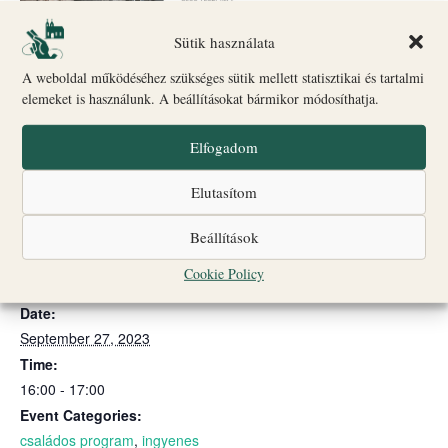
Sütik használata
A weboldal működéséhez szükséges sütik mellett statisztikai és tartalmi
elemeket is használunk. A beállításokat bármikor módosíthatja.
Szeretettel várunk minden kedves érdeklkődőt.
Elfogadom
Elutasítom
Add to calendar
Beállítások
Cookie Policy
DETAILS
Date:
September 27, 2023
Time:
16:00 - 17:00
Event Categories:
családos program
,
ingyenes