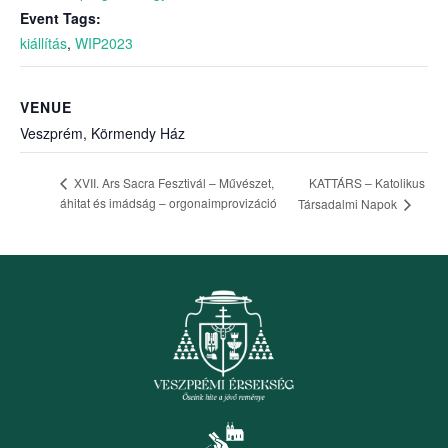
Event Tags:
kiállítás
,
WIP2023
VENUE
Veszprém, Körmendy Ház
KATTÁRS – Katolikus
XVII. Ars Sacra Fesztivál – Művészet,
áhitat és imádság – orgonaimprovizáció
Társadalmi Napok