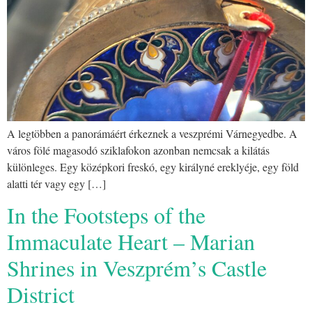
A legtöbben a panorámáért érkeznek a veszprémi Várnegyedbe. A
város fölé magasodó sziklafokon azonban nemcsak a kilátás
különleges. Egy középkori freskó, egy királyné ereklyéje, egy föld
alatti tér vagy egy […]
In the Footsteps of the
Immaculate Heart – Marian
Shrines in Veszprém’s Castle
District