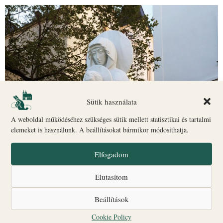
Sütik használata
A weboldal működéséhez szükséges sütik mellett statisztikai és tartalmi
elemeket is használunk. A beállításokat bármikor módosíthatja.
Elfogadom
Június közepén a katolikus egyház Mária egyik legszemélyesebb
ünnepét tartja. A Boldogságos Szűz Mária Szeplőtelen Szívének
Elutasítom
emléknapja nem egy történelmi eseményre emlékeztet, hanem olyan
belső értékekre irányítja a figyelmet, mint […]
Beállítások
Gizella Days Guided Castle
Cookie Policy