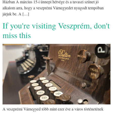
Házban A március 15-i ünnepi hétvége és a tavaszi szünet jó
alkalom arra, hogy a veszprémi Várnegyedet nyugodt tempóban
járjuk be. A […]
If you're visiting Veszprém, don't
miss this
A veszprémi Várnegyed több mint ezer éve a város történetének