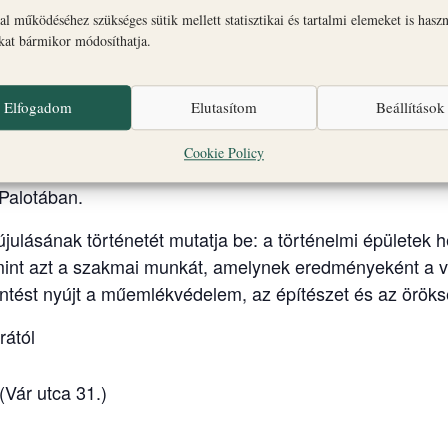
l működéséhez szükséges sütik mellett statisztikai és tartalmi elemeket is hasz
okat bármikor módosíthatja.
Elfogadom
Elutasítom
Beállítások
Cookie Policy
Palotában.
lásának történetét mutatja be: a történelmi épületek hel
mint azt a szakmai munkát, amelynek eredményeként a vá
tekintést nyújt a műemlékvédelem, az építészet és az örö
rától
Vár utca 31.)