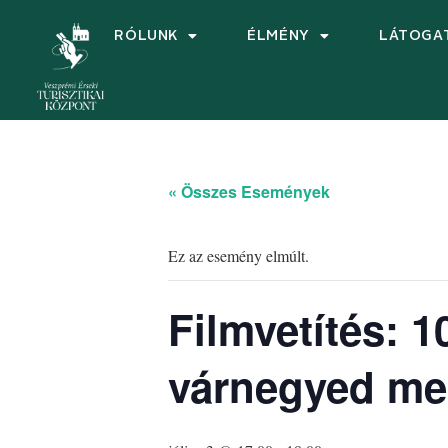
RÓLUNK
ÉLMÉNY
LÁTOGA
« Összes Események
Ez az esemény elmúlt.
Filmvetítés: 
várnegyed me