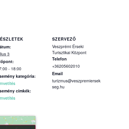
ÉSZLETEK
SZERVEZŐ
Veszprémi Érseki
átum:
Turisztikai Központ
lius 3
Telefon
dőpont:
+36205602010
7:00 - 18:00
Email
semény kategória:
turizmus@veszpremiersek
ilmvetítés
seg.hu
semény címkék:
ilmvetítés