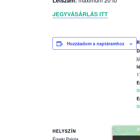
maximum 20 fő
Létszám:
JEGYVÁSÁRLÁS ITT
R
Hozzáadom a naptáramhoz
D
jú
I
1
E
f
E
f
HELYSZÍN
Érseki Palota