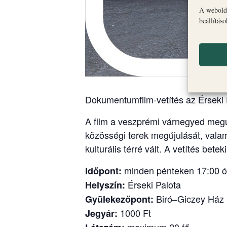
A webolda
beállítás
Dokumentumfilm-vetítés az Érseki 
A film a veszprémi várnegyed megúju
közösségi terek megújulását, vala
kulturális térré vált. A vetítés be
minden pénteken 17:00 ó
Időpont:
Érseki Palota
Helyszín:
Biró–Giczey Ház (
Gyülekezőpont:
1000 Ft
Jegyár: