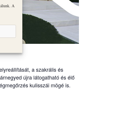
nálunk. A
yreállítását, a szakrális és
rnegyed újra látogatható és élő
kségmegőrzés kulisszái mögé is.