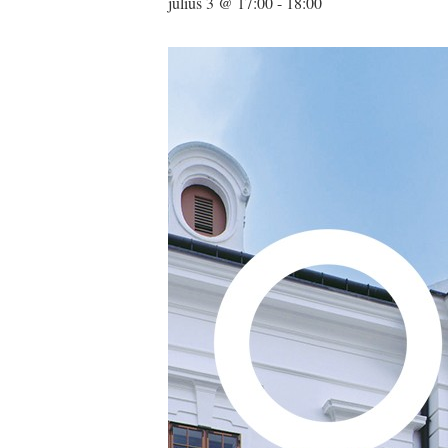
július 3 @ 17:00
-
18:00