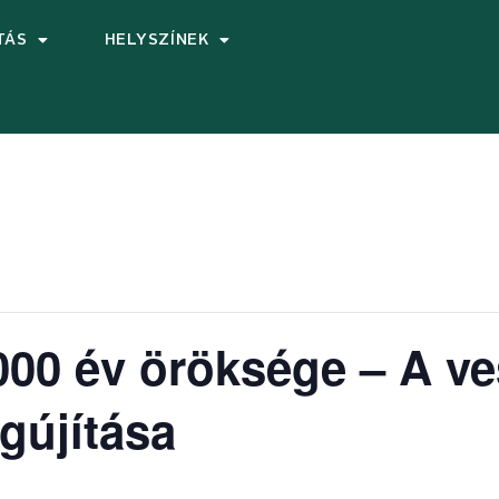
TÁS
HELYSZÍNEK
1000 év öröksége – A v
gújítása