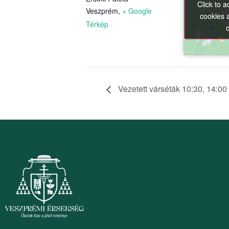
Click to 
Click to 
Veszprém
,
+ Google
cookies 
cookies 
Térkép
Vezetett várséták 10:30, 14:00