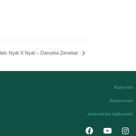
rtek: Nyár X Nyár – Danubia Zenekar
Kapcsolat
Impresszum
Adatvédelmi tájékoztató