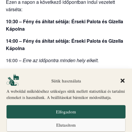
Ezen a napon a következő időpontban indul vezetett
várséta:
10:30 – Fény és áhítat sétája: Érseki Palota és Gizella
Kápolna
14:00 – Fény és áhítat sétája: Érseki Palota és Gizella
Kápolna
16:00 –
Erre az időpontra minden hely elkelt.
18.00 – Fény és áhítat vezetett séta + Érseki Palota
kertje.
Sütik használata
A weboldal működéséhez szükséges sütik mellett statisztikai és tartalmi
Indulás: Biró–Giczey Ház (Vár utca 31.)
elemeket is használunk. A beállításokat bármikor módosíthatja.
🎟
Jegyvásárlás
és információ: a Biró–Giczey Ház
ajándékboltjában
Elfogadom
ONLINE JEGYVÁSÁRLÁS ITT
Elutasítom
Csoportlétszám: legfeljebb 25 fő