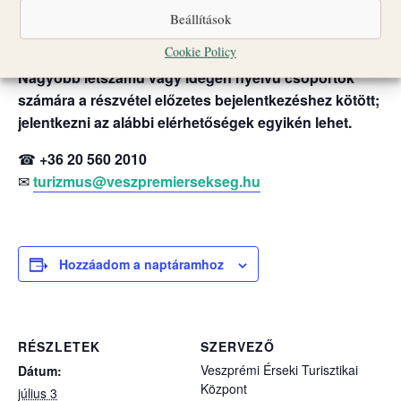
A programok egyes időpontokban liturgikus események
Beállítások
vagy egyéb rendezvények miatt változhatnak.
Cookie Policy
Nagyobb létszámú vagy idegen nyelvű csoportok
számára a részvétel előzetes bejelentkezéshez kötött;
jelentkezni az alábbi elérhetőségek egyikén lehet.
☎
+36 20 560 2010
✉
turizmus@veszpremiersekseg.hu
Hozzáadom a naptáramhoz
RÉSZLETEK
SZERVEZŐ
Veszprémi Érseki Turisztikai
Dátum:
Központ
július 3