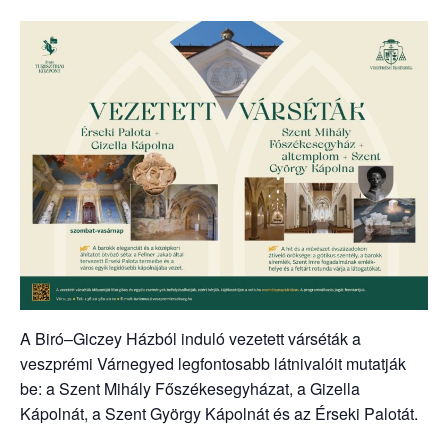
A Biró–Giczey Házból induló vezetett várséták a
veszprémi Várnegyed legfontosabb látnivalóit mutatják
be: a Szent Mihály Főszékesegyházat, a Gizella
Kápolnát, a Szent György Kápolnát és az Érseki Palotát.