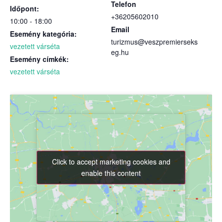
Telefon
Időpont:
+36205602010
10:00 - 18:00
Email
Esemény kategória:
turizmus@veszpremierseks
vezetett várséta
eg.hu
Esemény címkék:
vezetett várséta
Click to accept marketing cookies and
Click to accept marketing cookies and
enable this content
enable this content