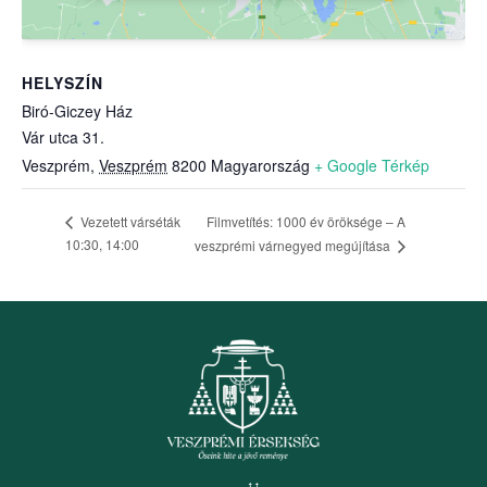
HELYSZÍN
Biró-Giczey Ház
Vár utca 31.
Veszprém
,
Veszprém
8200
Magyarország
+ Google Térkép
Filmvetítés: 1000 év öröksége – A
Vezetett várséták
10:30, 14:00
veszprémi várnegyed megújítása