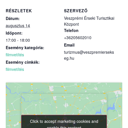
RÉSZLETEK
SZERVEZŐ
Veszprémi Érseki Turisztikai
Dátum:
Központ
augusztus 14
Telefon
Időpont:
+36205602010
17:00 - 18:00
Email
Esemény kategória:
turizmus@veszpremierseks
filmvetítés
eg.hu
Esemény címkék:
filmvetítés
Click to accept marketing cookies and
Click to accept marketing cookies and
enable this content
enable this content