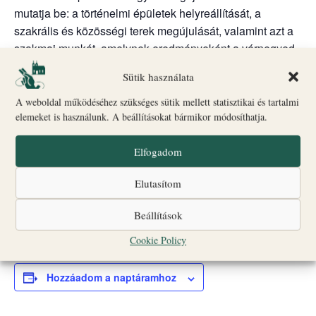
mutatja be: a történelmi épületek helyreállítását, a
szakrális és közösségi terek megújulását, valamint azt a
szakmai munkát, amelynek eredményeként a várnegyed
újra látogatható és élő kulturális térré vált. A vetítés
Sütik használata
betekintést nyújt a műemlékvédelem, az építészet és az
örökségmegőrzés kulisszái mögé is.
A weboldal működéséhez szükséges sütik mellett statisztikai és tartalmi
elemeket is használunk. A beállításokat bármikor módosíthatja.
Időpont:
minden pénteken 17:00 órától
Helyszín:
Érseki Palota
Elfogadom
Gyülekezőpont:
Biró–Giczey Ház (Vár utca 31.)
Létszám:
maximum 20 fő
Elutasítom
JEGYVÁSÁRLÁS ITT
Beállítások
Cookie Policy
Hozzáadom a naptáramhoz