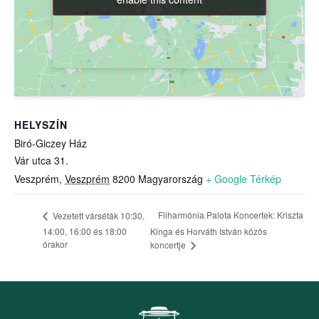
HELYSZÍN
Biró-Giczey Ház
Vár utca 31.
Veszprém
,
Veszprém
8200
Magyarország
+ Google Térkép
Filharmónia Palota Koncertek: Kriszta
Vezetett várséták 10:30,
14:00, 16:00 és 18:00
Kinga és Horváth István közös
órakor
koncertje