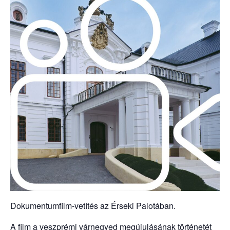
Dokumentumfilm-vetítés az Érseki Palotában.
A film a veszprémi várnegyed megújulásának történetét