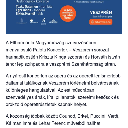
A Filharmónia Magyarország szervezésében
megvalósuló Palota Koncertek – Veszprém sorozat
harmadik estjén Kriszta Kinga szoprán és Horváth István
tenor lép színpadra a veszprémi Szentháromság téren.
A nyáresti koncerten az opera és az operett legismertebb
dallamai találkoznak Veszprém történelmi belvárosának
különleges hangulatával. Az est műsorában
szenvedélyes áriák, lírai pillanatok, szerelmi kettősök és
örökzöld operettrészletek kapnak helyet.
A közönség többek között Gounod, Erkel, Puccini, Verdi,
Kálmán Imre és Lehár Ferenc műveiből hallhat