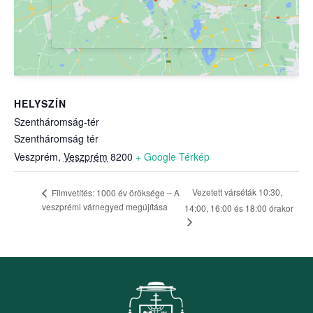
HELYSZÍN
Szentháromság-tér
Szentháromság tér
Veszprém
,
Veszprém
8200
+ Google Térkép
Vezetett várséták 10:30,
Filmvetítés: 1000 év öröksége – A
veszprémi várnegyed megújítása
14:00, 16:00 és 18:00 órakor