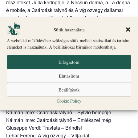
részleteket. Júlia keringője, a Nessun dorma, a La donna
è mobile, a Csárdáskirálynő és A víg özvegy dallamai
egy elegáns, romantikus és könnyed nyári
koncertélményt ígérnek.
Sütik használata
Közreműködők:
A weboldal működéséhez szükséges sütik mellett statisztikai és tartalmi
Kriszta Kinga – szoprán
elemeket is használunk. A beállításokat bármikor módosíthatja.
Horváth István – tenor
Elfogadom
Műsor:
Charles Gounod: Rómeó és Júlia – Júlia keringő
Elutasítom
Erkel Ferenc: Hunyadi László – Áldjon meg Isten
Giacomo Puccini: Gianni Schicchi – Lauretta áriája
Beállítások
Giacomo Puccini: Turandot – Nessun dorma
Cookie Policy
Giuseppe Verdi: Rigoletto – La donna è mobile
Kálmán Imre: Csárdáskirálynő – Sylvie belépője
Kálmán Imre: Csárdáskirálynő – Emlékszel még
Giuseppe Verdi: Traviata – Brindisi
Lehár Ferenc: A víg özvegy – Vilja-dal