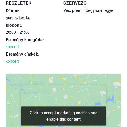
RÉSZLETEK
SZERVEZŐ
Veszprémi Főegyházmegye
Dátum:
augusztus 14
Időpont:
20:00 - 21:00
Esemény kategória:
koncert
Esemény címkék:
koncert
Click to accept marketing cookies and
Click to accept marketing cookies and
enable this content
enable this content