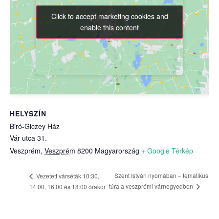
Click to accept marketing cookies and
Click to accept marketing cookies and
enable this content
enable this content
HELYSZÍN
Biró-Giczey Ház
Vár utca 31.
Veszprém
,
Veszprém
8200
Magyarország
+ Google Térkép
Szent István nyomában – tematikus
Vezetett várséták 10:30,
túra a veszprémi várnegyedben
14:00, 16:00 és 18:00 órakor