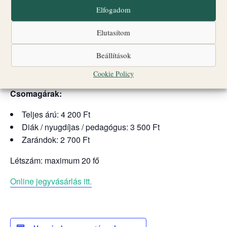
Elfogadom
vezetett várséta az Érseki Palotában és a Gizella
Kápolnában
Elutasítom
dokumentumfilm-vetítés az Érseki Palotában
Beállítások
Helyszín:
Veszprémi Érseki Palota
Gyülekezőpont:
Biró–Giczey Ház (Vár utca 31.)
Cookie Policy
Csomagárak:
Teljes árú: 4 200 Ft
Diák / nyugdíjas / pedagógus: 3 500 Ft
Zarándok: 2 700 Ft
Létszám: maximum 20 fő
Online jegyvásárlás itt.