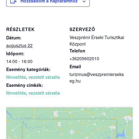
Hozzáadom a naptáramhoz
RÉSZLETEK
SZERVEZŐ
Veszprémi Érseki Turisztikai
Dátum:
Központ
augusztus 22
Telefon
Időpont:
+36205602010
14:00 - 16:00
Email
Esemény kategóriák:
turizmus@veszpremierseks
filmvetítés
,
vezetett várséta
eg.hu
Esemény címkék:
filmvetítés
,
vezetett várséta