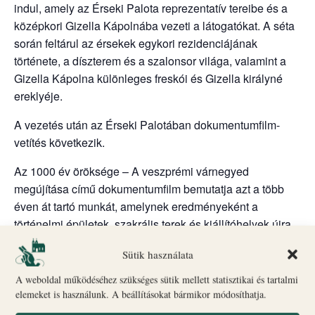
indul, amely az Érseki Palota reprezentatív tereibe és a
középkori Gizella Kápolnába vezeti a látogatókat. A séta
során feltárul az érsekek egykori rezidenciájának
története, a díszterem és a szalonsor világa, valamint a
Gizella Kápolna különleges freskói és Gizella királyné
ereklyéje.
A vezetés után az Érseki Palotában dokumentumfilm-
vetítés következik.
Az 1000 év öröksége – A veszprémi várnegyed
megújítása című dokumentumfilm bemutatja azt a több
éven át tartó munkát, amelynek eredményeként a
történelmi épületek, szakrális terek és kiállítóhelyek újra
megnyílhattak a látogatók előtt. A vetítés bepillantást
Sütik használata
enged a műemlékvédelem, az építészet és az
örökségmegőrzés kulisszái mögé.
A weboldal működéséhez szükséges sütik mellett statisztikai és tartalmi
elemeket is használunk. A beállításokat bármikor módosíthatja.
A csomag tartalma: