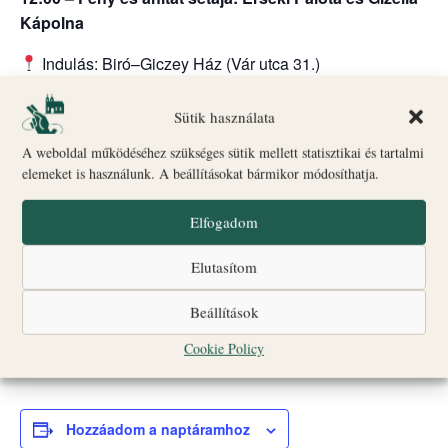
Kápolna
Indulás: Biró–Giczey Ház (Vár utca 31.)
🎟
Jegyvásárlás
Csoportlétszám: legfeljebb 25 fő
Sütik használata
A weboldal működéséhez szükséges sütik mellett statisztikai és tartalmi
A programok egyes időpontokban liturgikus események
elemeket is használunk. A beállításokat bármikor módosíthatja.
vagy egyéb rendezvények miatt változhatnak.
Nagyobb létszámú vagy idegen nyelvű csoportok
Elfogadom
számára a részvétel előzetes bejelentkezéshez kötött;
Elutasítom
jelentkezni az alábbi elérhetőségek egyikén lehet.
☎
+36 20 560 2010
Beállítások
✉
turizmus@veszpremiersekseg.hu
Cookie Policy
Hozzáadom a naptáramhoz