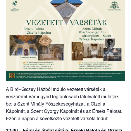
A Biró–Giczey Házból induló vezetett várséták a
veszprémi Várnegyed legfontosabb látnivalóit mutatják
be: a Szent Mihály Főszékesegyházat, a Gizella
Kápolnát, a Szent György Kápolnát és az Érseki Palotát.
Ezen a napon a következtő vezetett várséta indul:
12:00 – Fény és áhítat sétája: Érseki Palota és Gizella