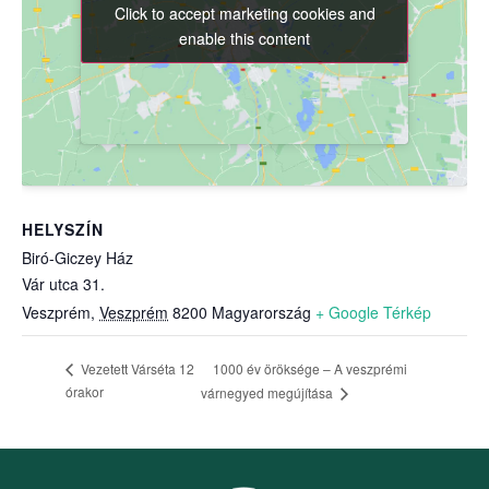
Click to accept marketing cookies and
Click to accept marketing cookies and
enable this content
enable this content
HELYSZÍN
Biró-Giczey Ház
Vár utca 31.
Veszprém
,
Veszprém
8200
Magyarország
+ Google Térkép
1000 év öröksége – A veszprémi
Vezetett Várséta 12
órakor
várnegyed megújítása