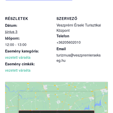
RÉSZLETEK
SZERVEZŐ
Veszprémi Érseki Turisztikai
Dátum:
Központ
június 3
Telefon
Időpont:
+36205602010
12:00 - 13:00
Email
Esemény kategória:
turizmus@veszpremierseks
vezetett várséta
eg.hu
Esemény címkék:
vezetett várséta