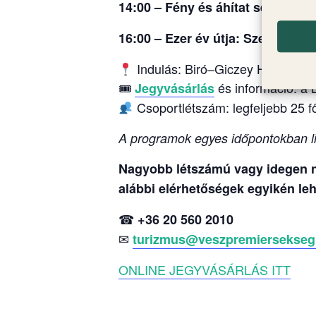
14:00 – Fény és áhítat sétája: Ér
16:00 – Ezer év útja: Szent Mih
Indulás: Biró–Giczey Ház (Vár u
🎟
és információ: a 
Jegyvásárlás
Csoportlétszám: legfeljebb 25 f
A programok egyes időpontokban li
Nagyobb létszámú vagy idegen ny
alábbi elérhetőségek egyikén leh
☎
+36 20 560 2010
✉
turizmus@veszpremiersekseg
ONLINE JEGYVÁSÁRLÁS ITT