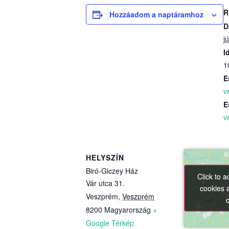
R
Hozzáadom a naptáramhoz
D
j
I
1
E
v
E
v
HELYSZÍN
Biró-Giczey Ház
Click to 
Click to 
Vár utca 31.
cookies 
cookies 
Veszprém
,
Veszprém
8200
Magyarország
+
Google Térkép