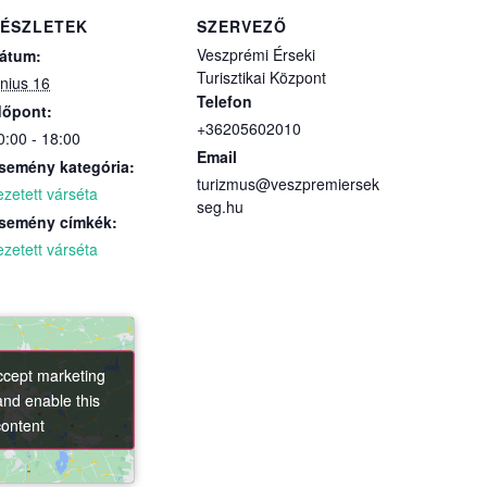
ÉSZLETEK
SZERVEZŐ
Veszprémi Érseki
átum:
Turisztikai Központ
únius 16
Telefon
dőpont:
+36205602010
0:00 - 18:00
Email
semény kategória:
turizmus@veszpremiersek
ezetett várséta
seg.hu
semény címkék:
ezetett várséta
accept marketing
accept marketing
and enable this
and enable this
content
content