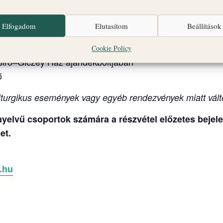
seki Palota és Gizella Kápolna
ály Főszékesegyház, altemplom és Szent György Káp
Elfogadom
Elutasítom
Beállítások
tca 31.)
Cookie Policy
Biró–Giczey Ház ajándékboltjában
ő
turgikus események vagy egyéb rendezvények miatt vált
elvű csoportok számára a részvétel előzetes bejelen
et.
.hu