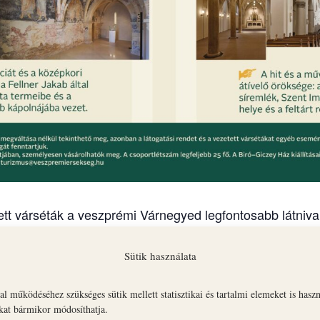
tt várséták a veszprémi Várnegyed legfontosabb látnival
nát, a Szent György Kápolnát és az Érseki Palotát.
Sütik használata
an indul vezetett várséta:
seki Palota és Gizella Kápolna
l működéséhez szükséges sütik mellett statisztikai és tartalmi elemeket is hasz
okat bármikor módosíthatja.