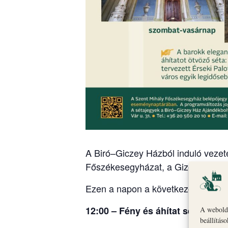
A Biró–Giczey Házból induló vezete
Főszékesegyházat, a Gizella Kápol
Ezen a napon a következő időpontb
12:00 – Fény és áhítat sétája: Ér
A webolda
beállítás