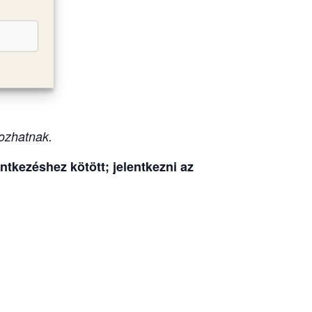
olna
ozhatnak.
tkezéshez kötött; jelentkezni az