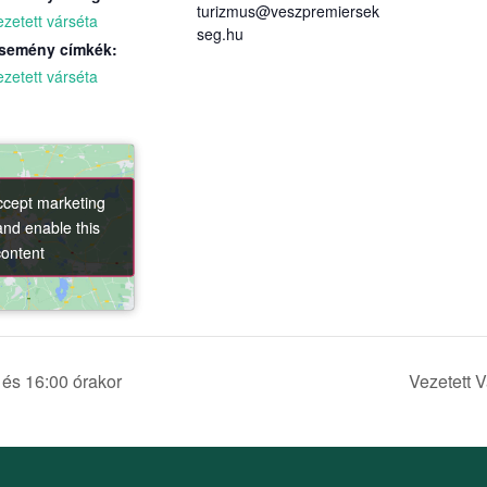
turizmus@veszpremiersek
ezetett várséta
seg.hu
semény címkék:
ezetett várséta
accept marketing
accept marketing
and enable this
and enable this
content
content
 és 16:00 órakor
Vezetett 