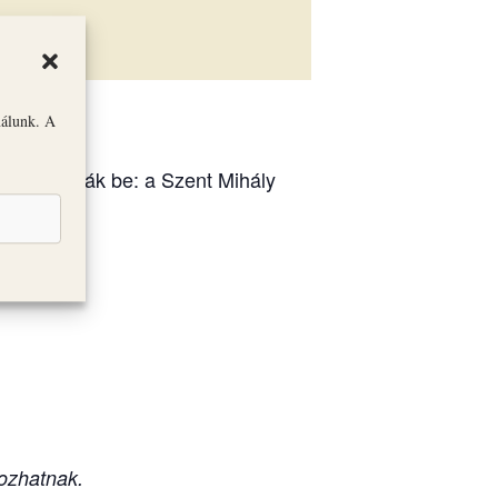
nálunk. A
óit mutatják be: a Szent Mihály
ozhatnak.