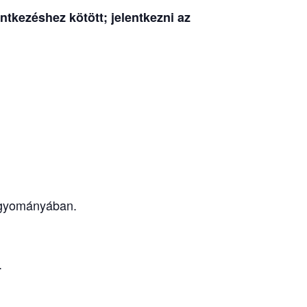
tkezéshez kötött; jelentkezni az
hagyományában.
.