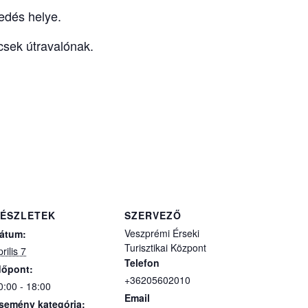
edés helye.
csek útravalónak.
ÉSZLETEK
SZERVEZŐ
Veszprémi Érseki
átum:
Turisztikai Központ
rilis 7
Telefon
dőpont:
+36205602010
0:00 - 18:00
Email
semény kategória: