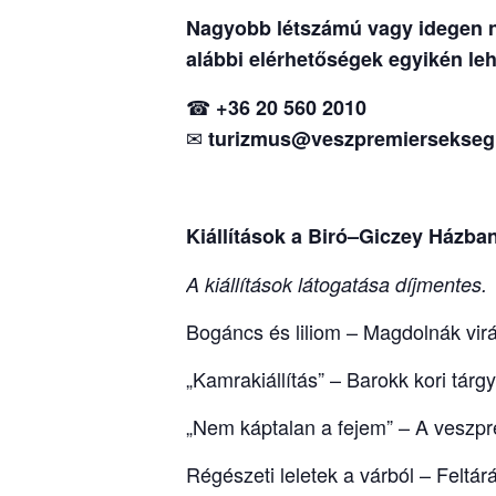
Nagyobb létszámú vagy idegen ny
alábbi elérhetőségek egyikén leh
☎
+36 20 560 2010
✉
turizmus@veszpremiersekseg
Kiállítások a Biró–Giczey Házba
A kiállítások látogatása díjmentes.
Bogáncs és liliom – Magdolnák vir
„Kamrakiállítás” – Barokk kori tár
„Nem káptalan a fejem” – A veszpré
Régészeti leletek a várból – Feltár