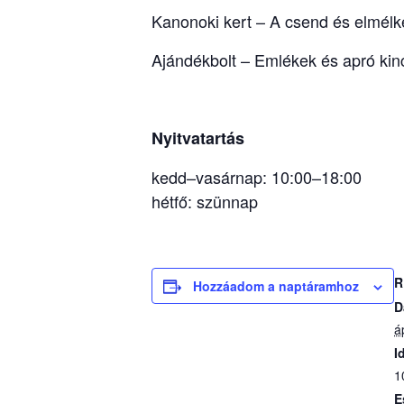
Kanonoki kert – A csend és elmélk
Ajándékbolt – Emlékek és apró kin
Nyitvatartás
kedd–vasárnap: 10:00–18:00
hétfő: szünnap
R
Hozzáadom a naptáramhoz
D
áp
I
1
E