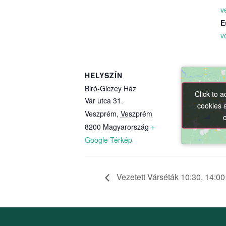
v
E
v
HELYSZÍN
Biró-Giczey Ház
Click to 
Click to 
Vár utca 31.
cookies 
cookies 
Veszprém
,
Veszprém
8200
Magyarország
+
Google Térkép
Vezetett Várséták 10:30, 14:00