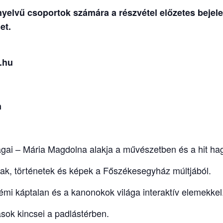
elvű csoportok számára a részvétel előzetes bejelen
et.
.hu
n
ágai – Mária Magdolna alakja a művészetben és a hit 
gyak, történetek és képek a Főszékesegyház múltjából.
mi káptalan és a kanonokok világa interaktív elemekkel
ások kincsei a padlástérben.