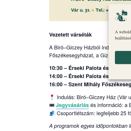
A webolda
Vezetett várséták
beállítás
A Biró–Giczey Házból induló vezete
Főszékesegyházat, a Gizella Kápol
10:30 – Érseki Palota és Gizella
14:00 – Érseki Palota és Gizella
16:00 – Szent Mihály Főszékese
Indulás: Biró–Giczey Ház (Vár u
🎟
és információ: a
Jegyvásárlás
Csoportlétszám: legfeljebb 25 f
A programok egyes időpontokban li