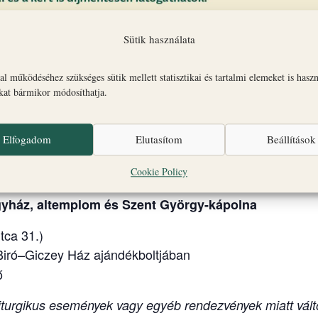
Sütik használata
l működéséhez szükséges sütik mellett statisztikai és tartalmi elemeket is hasz
okat bármikor módosíthatja.
tt várséták a veszprémi Várnegyed legfontosabb látnival
nát, a Szent György Kápolnát és az Érseki Palotát.
Elfogadom
Elutasítom
Beállítások
-kápolna
Cookie Policy
-kápolna
gyház, altemplom és Szent György-kápolna
tca 31.)
 Biró–Giczey Ház ajándékboltjában
ő
turgikus események vagy egyéb rendezvények miatt vált