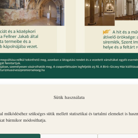
tt várséták a veszprémi Várnegyed legfontosabb látnival
Sütik használata
nát, a Szent György Kápolnát és az Érseki Palotát.
seki Palota és Gizella Kápolna
l működéséhez szükséges sütik mellett statisztikai és tartalmi elemeket is hasz
okat bármikor módosíthatja.
seki Palota és Gizella Kápolna