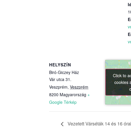
I
1
E
v
E
v
HELYSZÍN
Biró-Giczey Ház
Click to 
Click to 
Vár utca 31.
cookies 
cookies 
Veszprém
,
Veszprém
8200
Magyarország
+
Google Térkép
Vezetett Várséták 14 és 16 óra