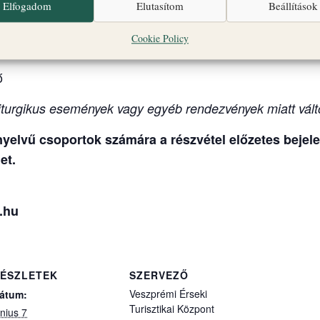
ály Főszékesegyház, altemplom és Szent György Káp
Elfogadom
Elutasítom
Beállítások
tca 31.)
Cookie Policy
ő
turgikus események vagy egyéb rendezvények miatt vált
elvű csoportok számára a részvétel előzetes bejelen
et.
.hu
ÉSZLETEK
SZERVEZŐ
Veszprémi Érseki
átum:
Turisztikai Központ
únius 7