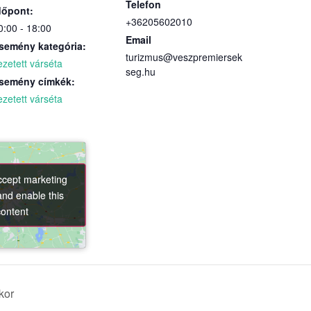
Telefon
dőpont:
+36205602010
0:00 - 18:00
Email
semény kategória:
turizmus@veszpremiersek
ezetett várséta
seg.hu
semény címkék:
ezetett várséta
accept marketing
accept marketing
and enable this
and enable this
content
content
kor