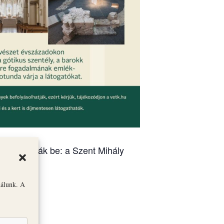
óit mutatják be: a Szent Mihály
nálunk. A