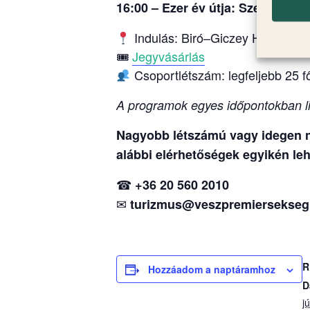
16:00 – Ezer év útja: Szent Mih
Indulás: Biró–Giczey Ház (Vár u
🎟
Jegyvásárlás
Csoportlétszám: legfeljebb 25 f
A programok egyes időpontokban li
Nagyobb létszámú vagy idegen ny
alábbi elérhetőségek egyikén leh
☎
+36 20 560 2010
✉
turizmus@veszpremiersekseg
R
Hozzáadom a naptáramhoz
D
j