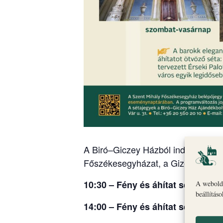
A Biró–Giczey Házból induló vezete
Főszékesegyházat, a Gizella Kápol
10:30 – Fény és áhítat sétája: Ér
A webolda
beállítás
14:00 – Fény és áhítat sétája: Ér