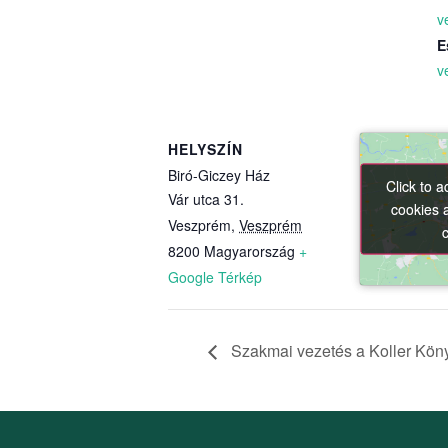
v
E
v
HELYSZÍN
Biró-Giczey Ház
Click to 
Click to 
Vár utca 31.
cookies 
cookies 
Veszprém
,
Veszprém
8200
Magyarország
+
Google Térkép
Szakmai vezetés a Koller Kön