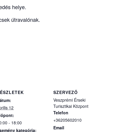
edés helye.
csek útravalónak.
ÉSZLETEK
SZERVEZŐ
Veszprémi Érseki
átum:
Turisztikai Központ
prilis 12
Telefon
dőpont:
+36205602010
0:00 - 18:00
Email
semény kategória: