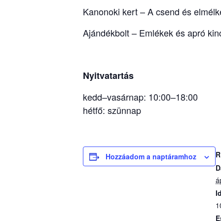
Kanonoki kert – A csend és elmélk
Ajándékbolt – Emlékek és apró kin
Nyitvatartás
kedd–vasárnap: 10:00–18:00
hétfő: szünnap
R
Hozzáadom a naptáramhoz
D
á
I
1
E