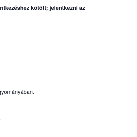
tkezéshez kötött; jelentkezni az
hagyományában.
.