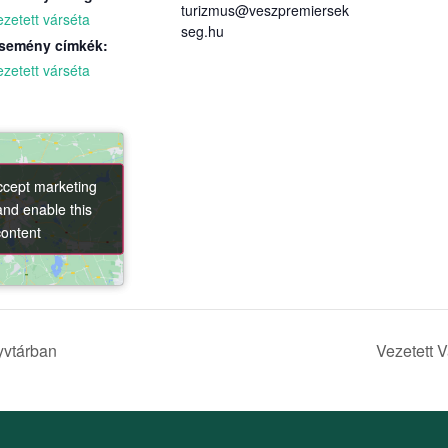
turizmus@veszpremiersek
ezetett várséta
seg.hu
semény címkék:
ezetett várséta
accept marketing
accept marketing
and enable this
and enable this
content
content
yvtárban
Vezetett 