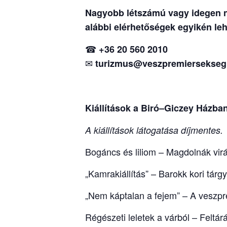
Nagyobb létszámú vagy idegen ny
alábbi elérhetőségek egyikén leh
☎
+36 20 560 2010
✉
turizmus@veszpremiersekseg
Kiállítások a Biró–Giczey Házba
A kiállítások látogatása díjmentes.
Bogáncs és liliom – Magdolnák vir
„Kamrakiállítás” – Barokk kori tár
„Nem káptalan a fejem” – A veszpré
Régészeti leletek a várból – Feltár