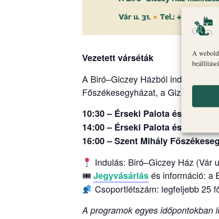
A webolda
Vezetett várséták
beállítás
A Biró–Giczey Házból induló vezete
Főszékesegyházat, a Gizella Kápol
10:30 – Érseki Palota és Gizella
14:00 – Érseki Palota és Gizella
16:00 – Szent Mihály Főszékese
Indulás: Biró–Giczey Ház (Vár u
🎟
és információ: a
Jegyvásárlás
Csoportlétszám: legfeljebb 25 f
A programok egyes időpontokban li