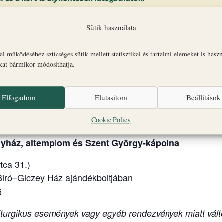
Sütik használata
l működéséhez szükséges sütik mellett statisztikai és tartalmi elemeket is hasz
okat bármikor módosíthatja.
tt várséták a veszprémi Várnegyed legfontosabb látnival
nát, a Szent György Kápolnát és az Érseki Palotát.
Elfogadom
Elutasítom
Beállítások
-kápolna
Cookie Policy
-kápolna
gyház, altemplom és Szent György-kápolna
tca 31.)
 Biró–Giczey Ház ajándékboltjában
ő
turgikus események vagy egyéb rendezvények miatt vált