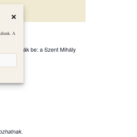
nálunk. A
óit mutatják be: a Szent Mihály
ozhatnak.