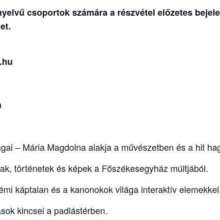
elvű csoportok számára a részvétel előzetes bejelen
et.
.hu
n
ágai – Mária Magdolna alakja a művészetben és a hit 
gyak, történetek és képek a Főszékesegyház múltjából.
mi káptalan és a kanonokok világa interaktív elemekkel
ások kincsei a padlástérben.