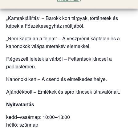
alakja a művészetben és a hit hagyományában.
„Kamrakiállítás” – Barokk kori tárgyak, történetek és
képek a Főszékesegyház múltjából.
„Nem káptalan a fejem” – A veszprémi káptalan és a
kanonokok világa interaktív elemekkel.
Régészeti leletek a várból – Feltárások kincsei a
padlástérben.
Kanonoki kert – A csend és elmélkedés helye.
Ajándékbolt
–
Emlékek és apró kincsek útravalónak.
Nyitvatartás
kedd–vasárnap: 10:00–18:00
hétfő: szünnap