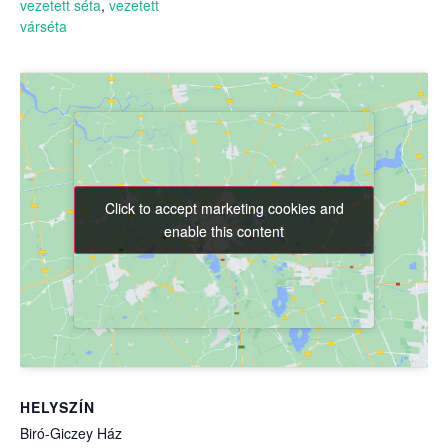
vezetett séta
,
vezetett
várséta
Click to accept marketing cookies and
Click to accept marketing cookies and
enable this content
enable this content
HELYSZÍN
Biró-Giczey Ház