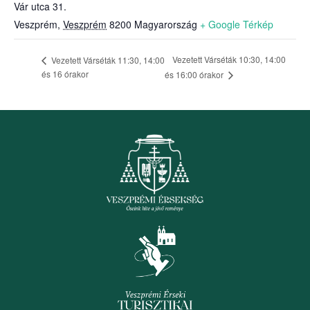
Vár utca 31.
Veszprém
,
Veszprém
8200
Magyarország
+ Google Térkép
Vezetett Várséták 10:30, 14:00
Vezetett Várséták 11:30, 14:00
és 16 órakor
és 16:00 órakor