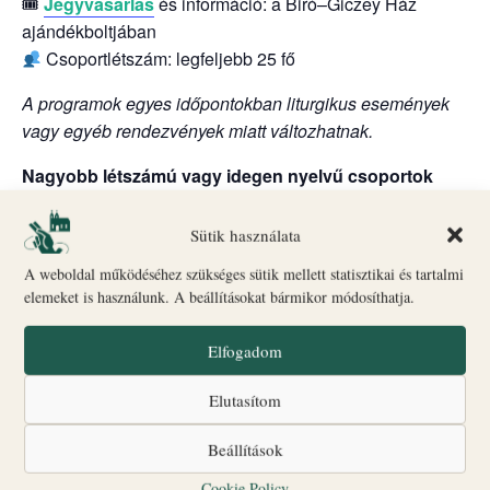
🎟
Jegyvásárlás
és információ: a Biró–Giczey Ház
ajándékboltjában
Csoportlétszám: legfeljebb 25 fő
A programok egyes időpontokban liturgikus események
vagy egyéb rendezvények miatt változhatnak.
Nagyobb létszámú vagy idegen nyelvű csoportok
számára a részvétel előzetes bejelentkezéshez kötött;
jelentkezni az alábbi elérhetőségek egyikén lehet.
Sütik használata
☎
+36 20 560 2010
A weboldal működéséhez szükséges sütik mellett statisztikai és tartalmi
elemeket is használunk. A beállításokat bármikor módosíthatja.
✉
turizmus@veszpremiersekseg.hu
Elfogadom
Kiállítások a Biró–Giczey Házban
Elutasítom
A kiállítások látogatása díjmentes.
Beállítások
Bogáncs és liliom – Magdolnák virágai – Mária Magdolna
Cookie Policy