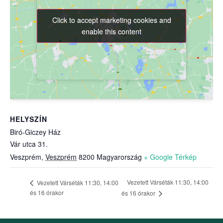
Click to accept marketing cookies and
Click to accept marketing cookies and
enable this content
enable this content
HELYSZÍN
Biró-Giczey Ház
Vár utca 31.
Veszprém
,
Veszprém
8200
Magyarország
+ Google Térkép
Vezetett Várséták 11:30, 14:00
Vezetett Várséták 11:30, 14:00
és 16 órakor
és 16 órakor