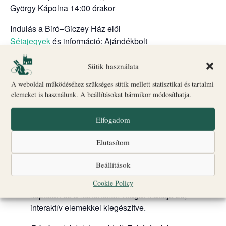
György Kápolna 14:00 órakor
Indulás a Biró–Giczey Ház elől
Sétajegyek
és információ: Ajándékbolt
Csoportlétszám: max. 25 fő
Sütik használata
A kiállítások továbbra is díjmentesen látogathatók.
A weboldal működéséhez szükséges sütik mellett statisztikai és tartalmi
Kiállítások:
elemeket is használunk. A beállításokat bármikor módosíthatja.
Bogáncs és liliom – Magdolnák virágai :
Mária
Elfogadom
Magdolna alakja a művészetben és hitben.
Elutasítom
„Kamrakiállítás”:
Barokk kori tárgyak, történetek és
képek a Főszékesegyház múltjából.
Beállítások
„Nem káptalan a fejem”
kiállítás: A veszprémi
Cookie Policy
káptalan és a kanonokok világát mutatja be,
interaktív elemekkel kiegészítve.