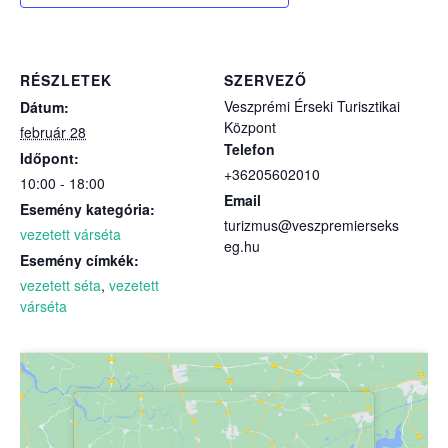
RÉSZLETEK
SZERVEZŐ
Veszprémi Érseki Turisztikai
Dátum:
Központ
február 28
Telefon
Időpont:
+36205602010
10:00 - 18:00
Email
Esemény kategória:
turizmus@veszpremierseks
vezetett várséta
eg.hu
Esemény címkék:
vezetett séta
,
vezetett
várséta