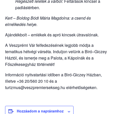
Régészeti leletek a várból:
Feltárások kincsei a
padlástérben.
Kert – Boldog Bódi Mária Magdolna: a csend és
elmélkedés helye.
Ajándékbolt – emlékek és apró kincsek útravalónak.
A Veszprémi Vár felfedezésének legjobb módja a
tematikus hétvégi várséta. Induljon velünk a Biró–Giczey
Háztól, és ismerje meg a Palota, a Kápolnák és a
Főszékesegyház történetét!
Információ nyitvatartási időben a Biró-Giczey Házban,
illetve +36 20/560 20 10 és a
turizmus@veszpremiersekseg.hu elérhetőségeken.
Hozzáadom a naptáramhoz