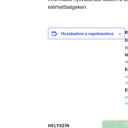
elérhetőségeken.
R
Hozzáadom a naptáramhoz
D
m
I
1
E
c
v
E
v
v
HELYSZÍN