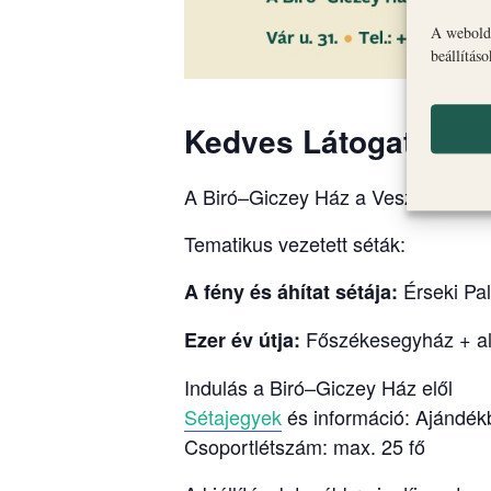
A webolda
beállítás
Kedves Látogatók!
A Biró–Giczey Ház a Veszprémi Vár
Tematikus vezetett séták:
Érseki Pa
A fény és áhítat sétája:
Főszékesegyház + al
Ezer év útja:
Indulás a Biró–Giczey Ház elől
Sétajegyek
és információ: Ajándék
Csoportlétszám: max. 25 fő