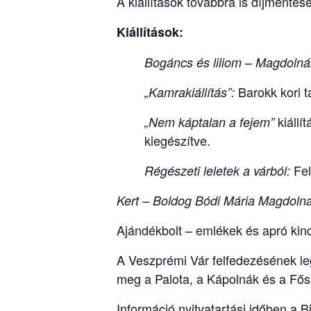
A kiállítások továbbra is díjmentes
Kiállítások:
Bogáncs és liliom – Magdolnák
Barokk kori 
„Kamrakiállítás”:
kiállí
„Nem káptalan a fejem”
kiegészítve.
Fel
Régészeti leletek a várból:
Kert – Boldog Bódi Mária Magdolna
Ajándékbolt – emlékek és apró kin
A Veszprémi Vár felfedezésének leg
meg a Palota, a Kápolnák és a Fős
Információ nyitvatartási időben a