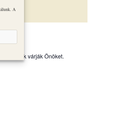
nálunk. A
iállítások várják Önöket.