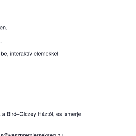
en.
.
 be, interaktív elemekkel
 a Biró–Giczey Háztól, és ismerje
izmus@veszpremiersekseg.hu