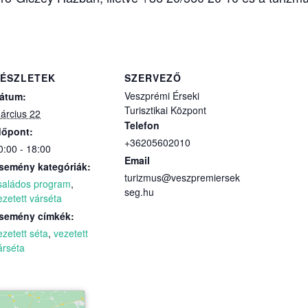
ÉSZLETEK
SZERVEZŐ
Veszprémi Érseki
átum:
Turisztikai Központ
árcius 22
Telefon
dőpont:
+36205602010
0:00 - 18:00
Email
semény kategóriák:
turizmus@veszpremiersek
saládos program
,
seg.hu
ezetett várséta
semény címkék:
ezetett séta
,
vezetett
árséta