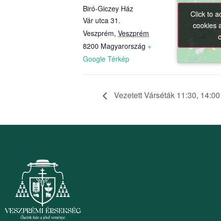
Biró-Giczey Ház
Click to 
Click to 
Vár utca 31.
cookies 
cookies 
Veszprém
,
Veszprém
8200
Magyarország
+
Google Térkép
Vezetett Várséták 11:30, 14:00