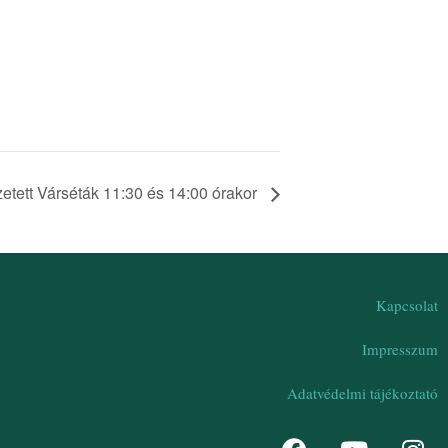
etett Várséták 11:30 és 14:00 órakor
Kapcsolat
Impresszum
Adatvédelmi tájékoztató