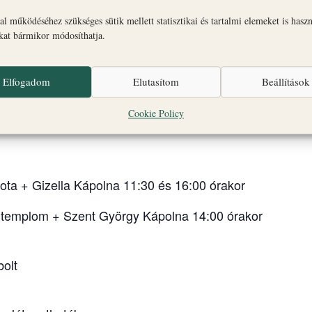
l működéséhez szükséges sütik mellett statisztikai és tartalmi elemeket is hasz
okat bármikor módosíthatja.
Elfogadom
Elutasítom
Beállítások
Cookie Policy
negyed barokk ékszerdoboza, ahol kert, ajándékbolt és k
lota + Gizella Kápolna 11:30 és 16:00 órakor
templom + Szent György Kápolna 14:00 órakor
bolt