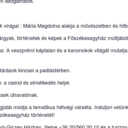
en látogathatók.
Mária Magdolna alakja a művészetben és hitb
 virágai :
tárgyak, történetek és képek a Főszékesegyház múltjából
tás: A veszprémi káptalan és a kanonokok világát mutatja
tárások kincsei a padlástérben.
: a csend és elmélkedés helye.
csek útravalónak.
jobb módja a tematikus hétvégi várséta. Induljon velünk
zékesegyház történetét!
 Biró-Giczey Házban, illetve +36 20/560 20 10 és a tur