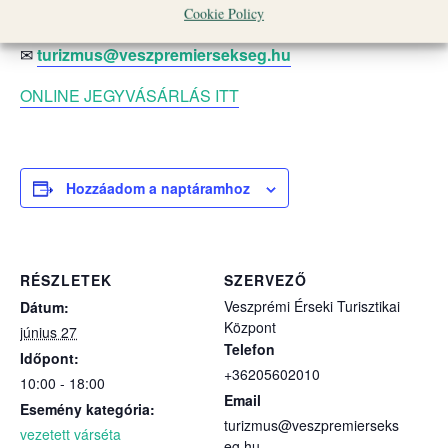
Cookie Policy
☎
+36 20 560 2010
✉
turizmus@veszpremiersekseg.hu
ONLINE JEGYVÁSÁRLÁS ITT
Hozzáadom a naptáramhoz
RÉSZLETEK
SZERVEZŐ
Veszprémi Érseki Turisztikai
Dátum:
Központ
június 27
Telefon
Időpont:
+36205602010
10:00 - 18:00
Email
Esemény kategória:
turizmus@veszpremierseks
vezetett várséta
eg.hu