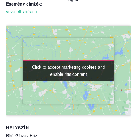
Esemény címkék:
vezetett várséta
Click to accept marketing cookies and
Click to accept marketing cookies and
enable this content
enable this content
HELYSZÍN
Biró-Giczey Ház