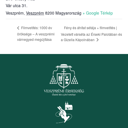
Vár utca 31.
Veszprém
,
Veszprém
8200
Magyarország
+ Google Térkép
Fény és áhítat sétája + filmvetítés |
Filmvetítés: 1000 év
öröksége – A veszprémi
Vezetett várséta az Érseki Palotában és
várnegyed megújítása
a Gizella Kápolnában