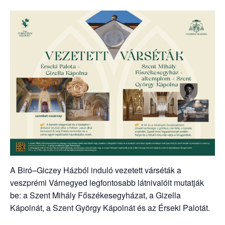
A Biró–Giczey Házból induló vezetett várséták a
veszprémi Várnegyed legfontosabb látnivalóit mutatják
be: a Szent Mihály Főszékesegyházat, a Gizella
Kápolnát, a Szent György Kápolnát és az Érseki Palotát.