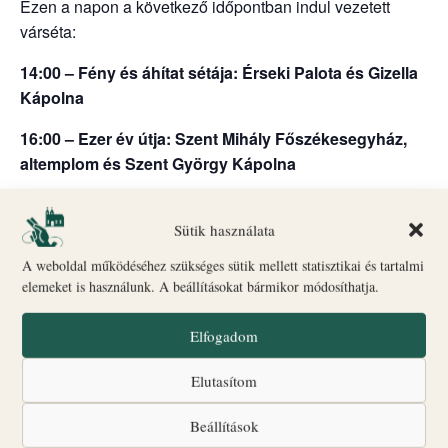
Ezen a napon a következő időpontban indul vezetett
várséta:
14:00 – Fény és áhítat sétája: Érseki Palota és Gizella
Kápolna
16:00 – Ezer év útja: Szent Mihály Főszékesegyház,
altemplom és Szent György Kápolna
Indulás: Biró–Giczey Ház (Vár utca 31.)
🎟
Jegyvásárlás
és információ: a Biró–Giczey Ház
Sütik használata
ajándékboltjában
A weboldal működéséhez szükséges sütik mellett statisztikai és tartalmi
Csoportlétszám: legfeljebb 25 fő
elemeket is használunk. A beállításokat bármikor módosíthatja.
A programok egyes időpontokban liturgikus események
Elfogadom
vagy egyéb rendezvények miatt változhatnak.
Elutasítom
Nagyobb létszámú vagy idegen nyelvű csoportok
számára a részvétel előzetes bejelentkezéshez kötött;
Beállítások
jelentkezni az alábbi elérhetőségek egyikén lehet.