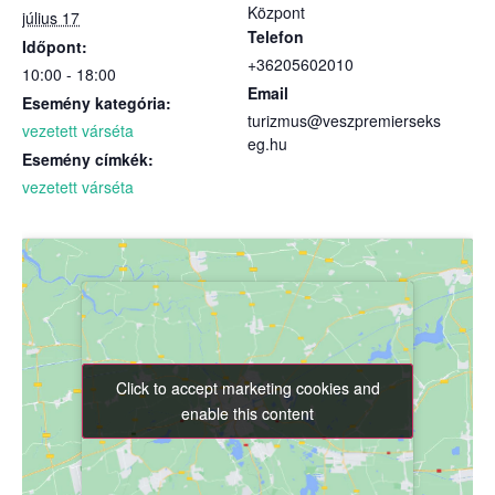
Központ
július 17
Telefon
Időpont:
+36205602010
10:00 - 18:00
Email
Esemény kategória:
turizmus@veszpremierseks
vezetett várséta
eg.hu
Esemény címkék:
vezetett várséta
Click to accept marketing cookies and
Click to accept marketing cookies and
enable this content
enable this content