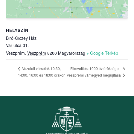
HELYSZÍN
Biró-Giczey Ház
Vár utca 31.
Veszprém
,
Veszprém
8200
Magyarország
+ Google Térkép
Filmvetítés: 1000 év öröksége – A
Vezetett várséták 10:30,
veszprémi várnegyed megújítása
14:00, 16:00 és 18:00 órakor