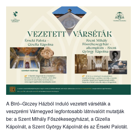
A Biró–Giczey Házból induló vezetett várséták a
veszprémi Várnegyed legfontosabb látnivalóit mutatják
be: a Szent Mihály Főszékesegyházat, a Gizella
Kápolnát, a Szent György Kápolnát és az Érseki Palotát.