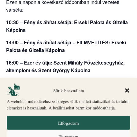
Ezen a napon a következő időpontban indul vezetett
várséta:
10:30 – Fény és áhítat sétája: Érseki Palota és Gizella
Kápolna
14:00 – Fény és áhítat sétája + FILMVETÍTÉS: Érseki
Palota és Gizella Kápolna
16:00 – Ezer év útja: Szent Mihály Főszékesegyház,
altemplom és Szent György Kápolna
18:00 – Fény és áhítat sétája: Érseki Palota és Gizella
Kápolna + Érseki Palota kert
Sütik használata
A weboldal működéséhez szükséges sütik mellett statisztikai és tartalmi
Indulás: Biró–Giczey Ház (Vár utca 31.)
elemeket is használunk. A beállításokat bármikor módosíthatja.
🎟
Jegyvásárlás
és információ: a Biró–Giczey Ház
ajándékboltjában
Elfogadom
ONLINE JEGYVÁSÁRLÁS ITT
Elutasítom