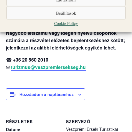
Csoportlétszám: legfeljebb 25 fő
Beállítások
A programok egyes időpontokban liturgikus események
vagy egyéb rendezvények miatt változhatnak.
Cookie Policy
Nagyobb létszámú vagy idegen nyelvű csoportok
számára a részvétel előzetes bejelentkezéshez kötött;
jelentkezni az alábbi elérhetőségek egyikén lehet.
☎
+36 20 560 2010
✉
turizmus@veszpremiersekseg.hu
Hozzáadom a naptáramhoz
RÉSZLETEK
SZERVEZŐ
Veszprémi Érseki Turisztikai
Dátum: