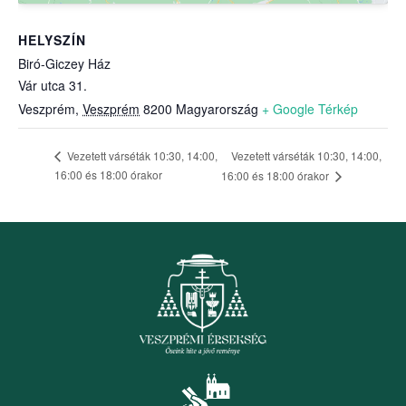
HELYSZÍN
Biró-Giczey Ház
Vár utca 31.
Veszprém
,
Veszprém
8200
Magyarország
+ Google Térkép
Vezetett várséták 10:30, 14:00,
Vezetett várséták 10:30, 14:00,
16:00 és 18:00 órakor
16:00 és 18:00 órakor