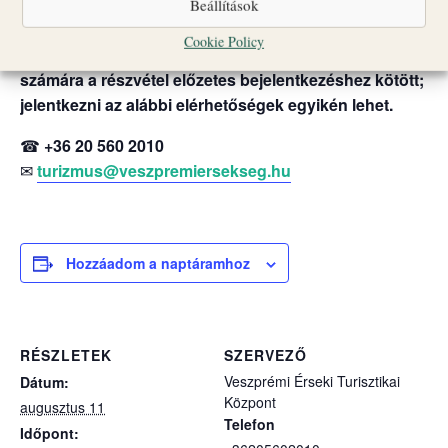
Beállítások
vagy egyéb rendezvények miatt változhatnak.
Cookie Policy
Nagyobb létszámú vagy idegen nyelvű csoportok
számára a részvétel előzetes bejelentkezéshez kötött;
jelentkezni az alábbi elérhetőségek egyikén lehet.
☎
+36 20 560 2010
✉
turizmus@veszpremiersekseg.hu
Hozzáadom a naptáramhoz
RÉSZLETEK
SZERVEZŐ
Veszprémi Érseki Turisztikai
Dátum:
Központ
augusztus 11
Telefon
Időpont: