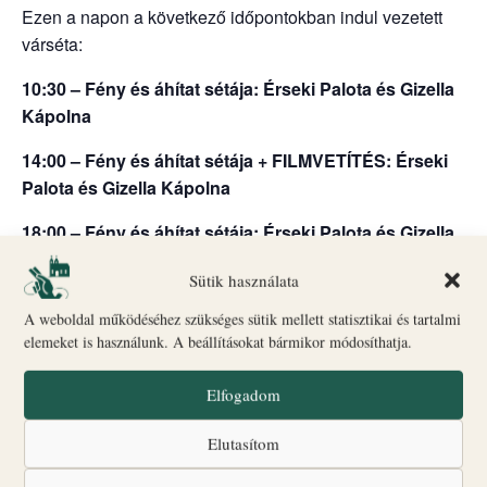
Ezen a napon a következő időpontokban indul vezetett
várséta:
10:30 – Fény és áhítat sétája: Érseki Palota és Gizella
Kápolna
14:00 – Fény és áhítat sétája + FILMVETÍTÉS: Érseki
Palota és Gizella Kápolna
18:00 – Fény és áhítat sétája: Érseki Palota és Gizella
Kápolna + Érseki Palota kert
Sütik használata
Indulás: Biró–Giczey Ház (Vár utca 31.)
A weboldal működéséhez szükséges sütik mellett statisztikai és tartalmi
🎟
Jegyvásárlás
és információ: a Biró–Giczey Ház
elemeket is használunk. A beállításokat bármikor módosíthatja.
ajándékboltjában
ONLINE JEGYVÁSÁRLÁS ITT
Elfogadom
Csoportlétszám: legfeljebb 25 fő
Elutasítom
A programok egyes időpontokban liturgikus események