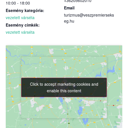
+36205602010
10:00 - 18:00
Email
Esemény kategória:
turizmus@veszpremierseks
vezetett várséta
eg.hu
Esemény címkék:
vezetett várséta
Click to accept marketing cookies and
Click to accept marketing cookies and
enable this content
enable this content