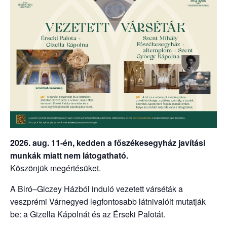
2026. aug. 11-én, kedden a főszékesegyház javítási
munkák miatt nem látogatható.
Köszönjük megértésüket.
A Biró–Giczey Házból induló vezetett várséták a
veszprémi Várnegyed legfontosabb látnivalóit mutatják
be: a Gizella Kápolnát és az Érseki Palotát.