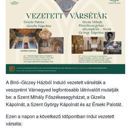
A Biró–Giczey Házból induló vezetett várséták a
veszprémi Várnegyed legfontosabb látnivalóit mutatják
be: a Szent Mihály Főszékesegyházat, a Gizella
Kápolnát, a Szent György Kápolnát és az Érseki Palotát.
Ezen a napon a következő időpontban indul vezetett
várséta: