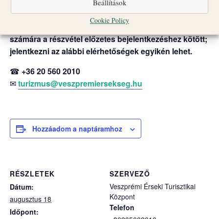
Beállítások
vagy egyéb rendezvények miatt változhatnak.
Cookie Policy
Nagyobb létszámú vagy idegen nyelvű csoportok
számára a részvétel előzetes bejelentkezéshez kötött;
jelentkezni az alábbi elérhetőségek egyikén lehet.
☎
+36 20 560 2010
✉
turizmus@veszpremiersekseg.hu
Hozzáadom a naptáramhoz
RÉSZLETEK
SZERVEZŐ
Veszprémi Érseki Turisztikai
Dátum:
Központ
augusztus 18
Telefon
Időpont: