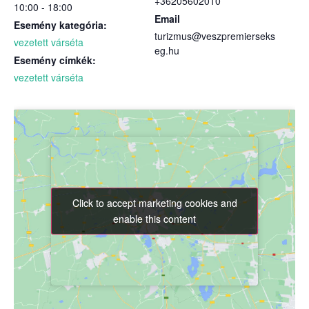
+36205602010
10:00 - 18:00
Email
Esemény kategória:
turizmus@veszpremierseks
vezetett várséta
eg.hu
Esemény címkék:
vezetett várséta
Click to accept marketing cookies and
Click to accept marketing cookies and
enable this content
enable this content