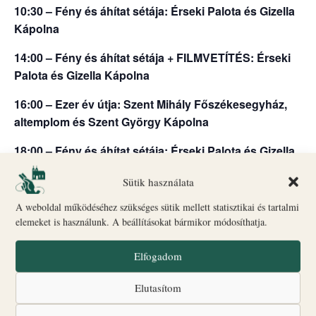
10:30 – Fény és áhítat sétája: Érseki Palota és Gizella
Kápolna
14:00 – Fény és áhítat sétája + FILMVETÍTÉS: Érseki
Palota és Gizella Kápolna
16:00 – Ezer év útja: Szent Mihály Főszékesegyház,
altemplom és Szent György Kápolna
18:00 – Fény és áhítat sétája: Érseki Palota és Gizella
Kápolna + Érseki Palota kert
Sütik használata
Indulás: Biró–Giczey Ház (Vár utca 31.)
A weboldal működéséhez szükséges sütik mellett statisztikai és tartalmi
🎟
Jegyvásárlás
és információ: a Biró–Giczey Ház
elemeket is használunk. A beállításokat bármikor módosíthatja.
ajándékboltjában
ONLINE JEGYVÁSÁRLÁS ITT
Elfogadom
Csoportlétszám: legfeljebb 25 fő
Elutasítom
A programok egyes időpontokban liturgikus események