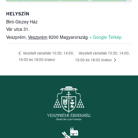
HELYSZÍN
Biró-Giczey Ház
Vár utca 31.
Veszprém
,
Veszprém
8200
Magyarország
+ Google Térkép
Vezetett várséták 10:30, 14:00,
Vezetett várséták 10:30, 14:00,
16:00 és 18:00 órakor
16:00 és 18:00 órakor