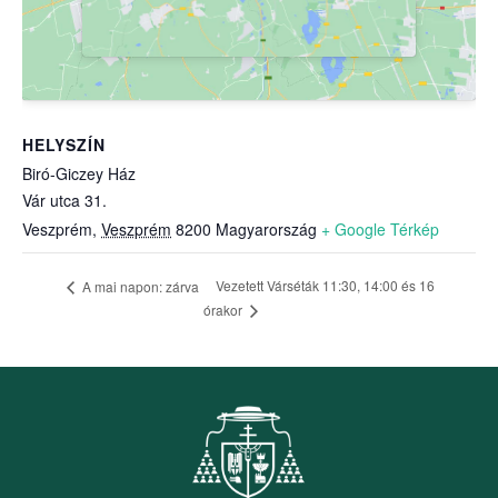
HELYSZÍN
Biró-Giczey Ház
Vár utca 31.
Veszprém
,
Veszprém
8200
Magyarország
+ Google Térkép
Vezetett Várséták 11:30, 14:00 és 16
A mai napon: zárva
órakor