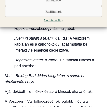
Elutasítom
Bogáncs és liliom – Magdolnák virágai :
Mária
Beállítások
Magdolna alakja a művészetben és hitben.
Cookie Policy
„Kamrakiállítás”:
Barokk kori tárgyak, történetek és
képek a Főszékesegyház múltjából.
„Nem káptalan a fejem”
kiállítás: A veszprémi
káptalan és a kanonokok világát mutatja be,
interaktív elemekkel kiegészítve.
Régészeti leletek a várból:
Feltárások kincsei a
padlástérben.
Kert – Boldog Bódi Mária Magdolna: a csend és
elmélkedés helye.
Ajándékbolt – emlékek és apró kincsek útravalónak.
A Veszprémi Vár felfedezésének legjobb módja a