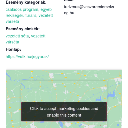
Esemény kategóriák:
turizmus@veszpremierseks
családos program
,
egyéb
eg.hu
lelkiség/kulturális
,
vezetett
várséta
Esemény címkék:
vezetett séta
,
vezetett
várséta
Honlap:
https://vetk.hu/jegyarak/
Click to accept marketing cookies and
Click to accept marketing cookies and
enable this content
enable this content