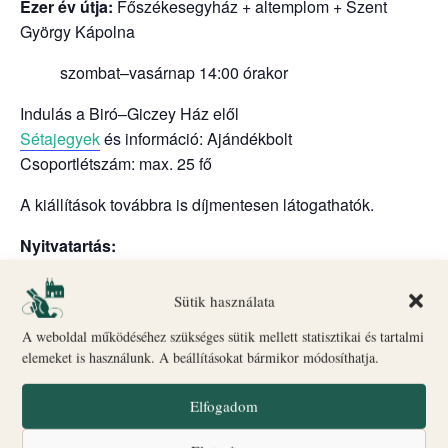
Ezer év útja:
Főszékesegyház + altemplom + Szent
György Kápolna
szombat–vasárnap 14:00 órakor
Indulás a Biró–Giczey Ház elől
Sétajegyek
és információ: Ajándékbolt
Csoportlétszám: max. 25 fő
A kiállítások továbbra is díjmentesen látogathatók.
Nyitvatartás:
Kiállítások: kedd–péntek 17:00–19:00, szombat–
Sütik használata
vasárnap 10:00–18:00
A weboldal működéséhez szükséges sütik mellett statisztikai és tartalmi
Ajándékbolt: szombat–vasárnap 10:00–18:00
elemeket is használunk. A beállításokat bármikor módosíthatja.
Hétfő: szünnap
Elfogadom
Kiállítások: