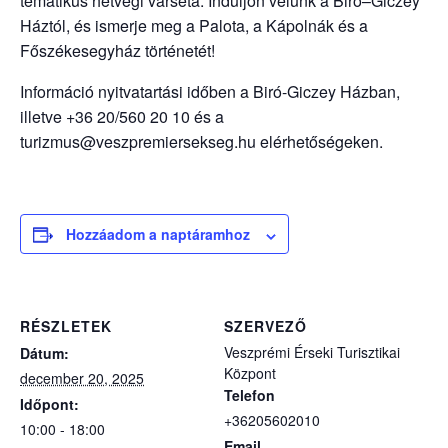
tematikus hétvégi várséta. Induljon velünk a Biró–Giczey
Háztól, és ismerje meg a Palota, a Kápolnák és a
Főszékesegyház történetét!
Információ nyitvatartási időben a Biró-Giczey Házban,
illetve +36 20/560 20 10 és a
turizmus@veszpremiersekseg.hu elérhetőségeken.
Hozzáadom a naptáramhoz
RÉSZLETEK
SZERVEZŐ
Veszprémi Érseki Turisztikai
Dátum:
Központ
december 20, 2025
Telefon
Időpont:
+36205602010
10:00 - 18:00
Email