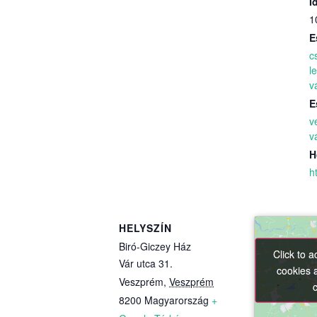
I
1
E
c
l
v
E
v
v
H
h
HELYSZÍN
Biró-Giczey Ház
Click to 
Click to 
Vár utca 31.
cookies 
cookies 
Veszprém
,
Veszprém
8200
Magyarország
+