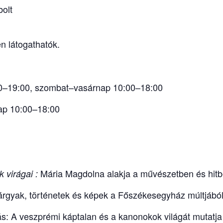
bolt
en látogathatók.
:00–19:00, szombat–vasárnap 10:00–18:00
ap 10:00–18:00
Mária Magdolna alakja a művészetben és hitb
 virágai :
tárgyak, történetek és képek a Főszékesegyház múltjából
tás: A veszprémi káptalan és a kanonokok világát mutatja