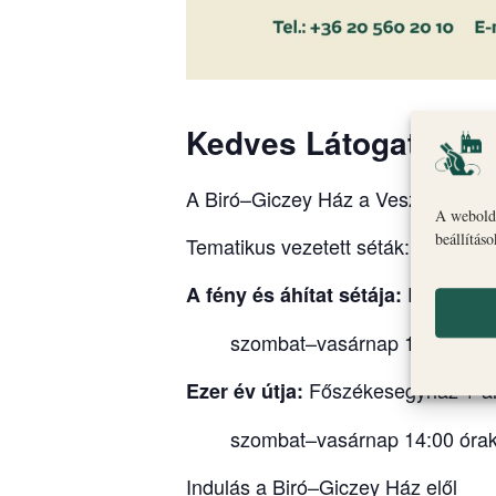
Kedves Látogatók!
A Biró–Giczey Ház a Veszprémi Vár
A webolda
beállítás
Tematikus vezetett séták:
Érseki Pa
A fény és áhítat sétája:
szombat–vasárnap 11:30 és 1
Főszékesegyház + al
Ezer év útja:
szombat–vasárnap 14:00 óra
Indulás a Biró–Giczey Ház elől