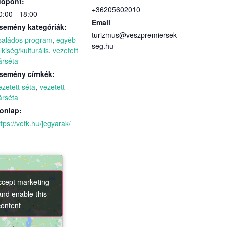
dőpont:
+36205602010
0:00 - 18:00
Email
semény kategóriák:
turizmus@veszpremiersek
saládos program
,
egyéb
seg.hu
elkiség/kulturális
,
vezetett
árséta
semény címkék:
ezetett séta
,
vezetett
árséta
onlap:
ttps://vetk.hu/jegyarak/
accept marketing
accept marketing
and enable this
and enable this
content
content