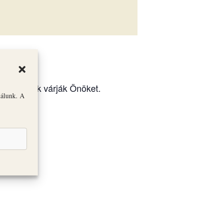
iállítások várják Önöket.
nálunk. A