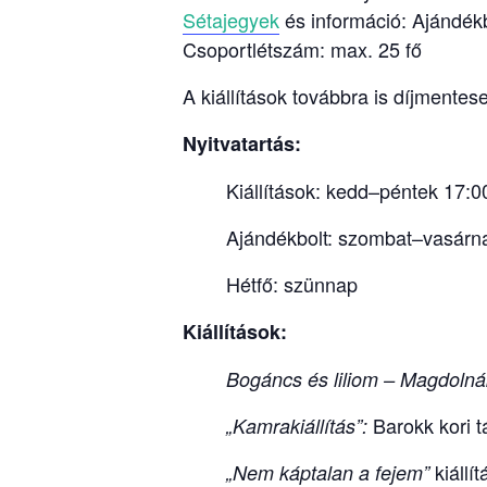
Sétajegyek
és információ: Ajándék
Csoportlétszám: max. 25 fő
A kiállítások továbbra is díjmentes
Nyitvatartás:
Kiállítások: kedd–péntek 17
Ajándékbolt: szombat–vasárn
Hétfő: szünnap
Kiállítások:
Bogáncs és liliom – Magdolnák
Barokk kori 
„Kamrakiállítás”:
kiállí
„Nem káptalan a fejem”