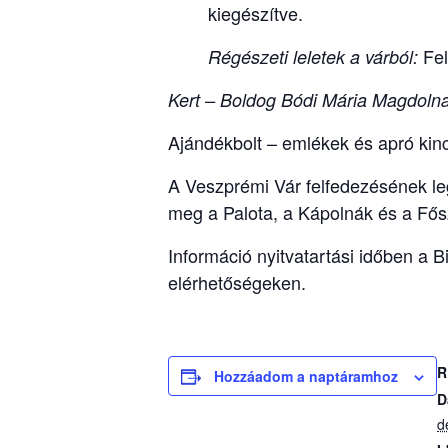
kiegészítve.
Fel
Régészeti leletek a várból:
Kert – Boldog Bódi Mária Magdolna
Ajándékbolt – emlékek és apró kin
A Veszprémi Vár felfedezésének leg
meg a Palota, a Kápolnák és a Fős
Információ nyitvatartási időben a
elérhetőségeken.
R
Hozzáadom a naptáramhoz
D
d