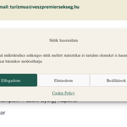
Sütik használata
negyed barokk ékszerdoboza, ahol kert, ajándékbolt és k
l működéséhez szükséges sütik mellett statisztikai és tartalmi elemeket is hasz
okat bármikor módosíthatja.
lota + Gizella Kápolna
Elfogadom
Elutasítom
Beállítások
6:00 órakor
Cookie Policy
templom + Szent György Kápolna
kor