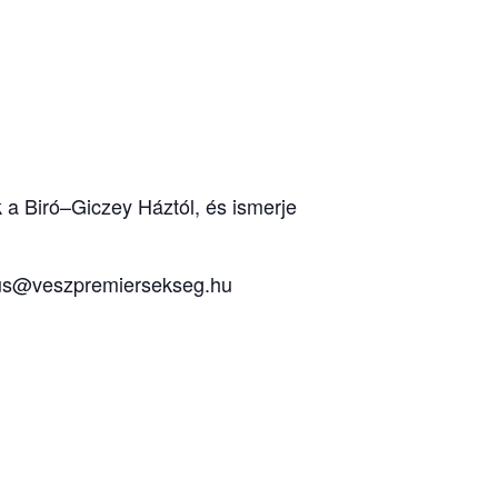
 a Biró–Giczey Háztól, és ismerje
izmus@veszpremiersekseg.hu