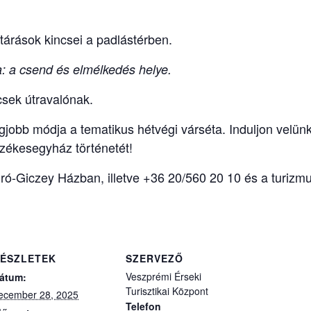
tárások kincsei a padlástérben.
: a csend és elmélkedés helye.
csek útravalónak.
jobb módja a tematikus hétvégi várséta. Induljon velünk
zékesegyház történetét!
 Biró-Giczey Házban, illetve +36 20/560 20 10 és a tur
ÉSZLETEK
SZERVEZŐ
Veszprémi Érseki
átum:
Turisztikai Központ
ecember 28, 2025
Telefon