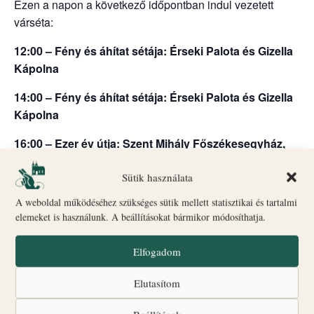
Ezen a napon a következő időpontban indul vezetett
várséta:
12:00 – Fény és áhítat sétája: Érseki Palota és Gizella
Kápolna
14:00 – Fény és áhítat sétája: Érseki Palota és Gizella
Kápolna
16:00 – Ezer év útja: Szent Mihály Főszékesegyház,
altemplom és Szent György Kápolna
Sütik használata
Indulás: Biró–Giczey Ház (Vár utca 31.)
A weboldal működéséhez szükséges sütik mellett statisztikai és tartalmi
🎟
Jegyvásárlás
és információ: a Biró–Giczey Ház
elemeket is használunk. A beállításokat bármikor módosíthatja.
ajándékboltjában
Csoportlétszám: legfeljebb 25 fő
Elfogadom
A programok egyes időpontokban liturgikus események
Elutasítom
vagy egyéb rendezvények miatt változhatnak.