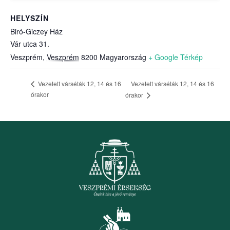
HELYSZÍN
Biró-Giczey Ház
Vár utca 31.
Veszprém
,
Veszprém
8200
Magyarország
+ Google Térkép
Vezetett várséták 12, 14 és 16
Vezetett várséták 12, 14 és 16
órakor
órakor