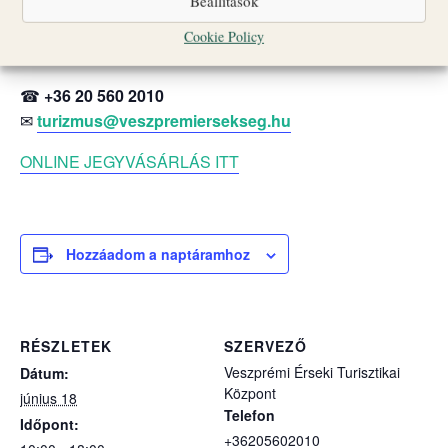
Beállítások
Nagyobb létszámú vagy idegen nyelvű csoportok
számára a részvétel előzetes bejelentkezéshez kötött;
Cookie Policy
jelentkezni az alábbi elérhetőségek egyikén lehet.
☎
+36 20 560 2010
✉
turizmus@veszpremiersekseg.hu
ONLINE JEGYVÁSÁRLÁS ITT
Hozzáadom a naptáramhoz
RÉSZLETEK
SZERVEZŐ
Veszprémi Érseki Turisztikai
Dátum:
Központ
június 18
Telefon
Időpont:
+36205602010