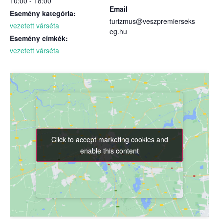
10:00 - 18:00
Email
Esemény kategória:
turizmus@veszpremierseks
vezetett várséta
eg.hu
Esemény címkék:
vezetett várséta
Click to accept marketing cookies and
Click to accept marketing cookies and
enable this content
enable this content