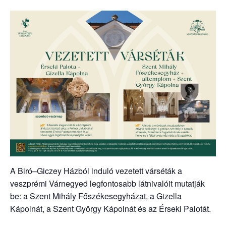
A Biró–Giczey Házból induló vezetett várséták a
veszprémi Várnegyed legfontosabb látnivalóit mutatják
be: a Szent Mihály Főszékesegyházat, a Gizella
Kápolnát, a Szent György Kápolnát és az Érseki Palotát.