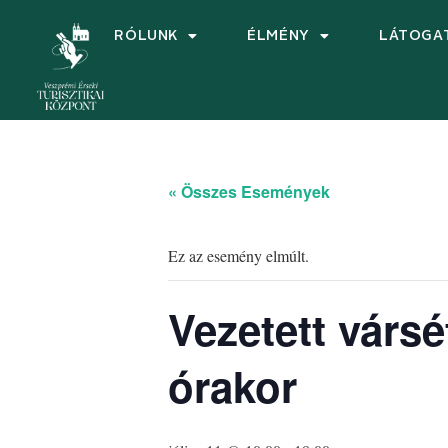
RÓLUNK
ÉLMÉNY
LÁTOGA
« Összes Események
Ez az esemény elmúlt.
Vezetett vársé
órakor