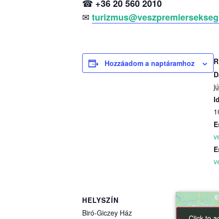
☎
+36 20 560 2010
✉
turizmus@veszpremiersekseg
R
Hozzáadom a naptáramhoz
D
j
I
1
E
v
E
v
HELYSZÍN
Biró-Giczey Ház
Click to 
Click to 