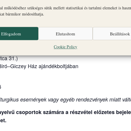
seki Palota és Gizella Kápolna
l működéséhez szükséges sütik mellett statisztikai és tartalmi elemeket is hasz
okat bármikor módosíthatja.
FILMVETÍTÉS: Érseki Palota és Gizella Kápolna
ály Főszékesegyház, altemplom és Szent György Káp
Elfogadom
Elutasítom
Beállítások
éta + Érseki Palota kertje.
Cookie Policy
tca 31.)
Biró–Giczey Ház ajándékboltjában
ő
turgikus események vagy egyéb rendezvények miatt vált
elvű csoportok számára a részvétel előzetes bejelen
et.