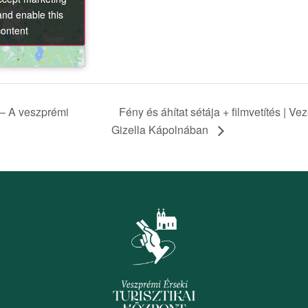
and enable this
and enable this
content
content
 – A veszprémi
Fény és áhítat sétája + filmvetítés | Ve
Gizella Kápolnában