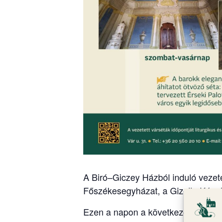
A Biró–Giczey Házból induló vezete
Főszékesegyházat, a Gizella Kápol
Ezen a napon a következő időpontb