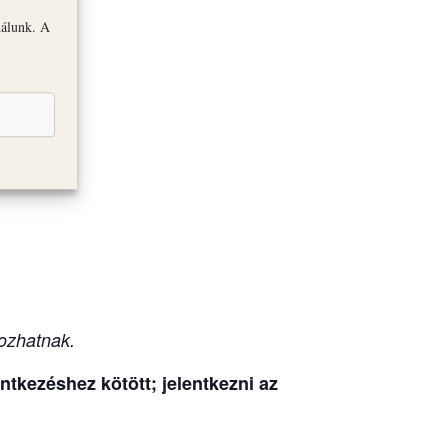
nálunk. A
olna
ozhatnak.
tkezéshez kötött; jelentkezni az