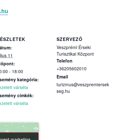
.hu
ÉSZLETEK
SZERVEZŐ
Veszprémi Érseki
átum:
Turisztikai Központ
úlius 11
Telefon
dőpont:
+36205602010
0:00 - 18:00
Email
semény kategória:
turizmus@veszpremiersek
ezetett várséta
seg.hu
semény címkék:
ezetett várséta
accept marketing
accept marketing