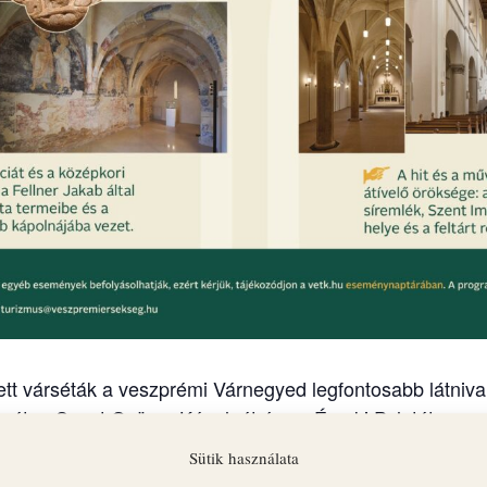
tt várséták a veszprémi Várnegyed legfontosabb látnival
nát, a Szent György Kápolnát és az Érseki Palotát.
Sütik használata
an indul vezetett várséta: