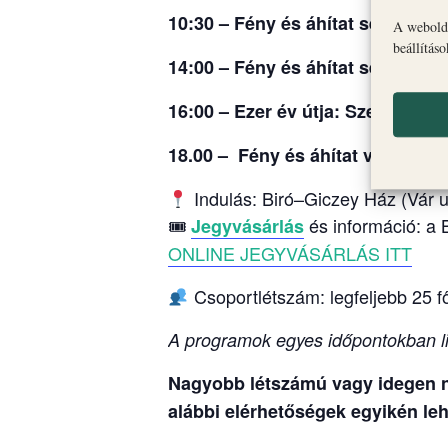
10:30 – Fény és áhítat sétája: Ér
A webolda
beállítás
14:00 – Fény és áhítat sétája + 
16:00 – Ezer év útja: Szent Mih
18.00 – Fény és áhítat vezetett s
Indulás: Biró–Giczey Ház (Vár u
🎟
és információ: a 
Jegyvásárlás
ONLINE JEGYVÁSÁRLÁS ITT
Csoportlétszám: legfeljebb 25 f
A programok egyes időpontokban li
Nagyobb létszámú vagy idegen ny
alábbi elérhetőségek egyikén leh