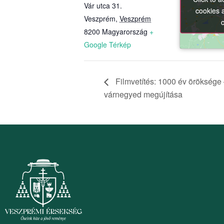
Vár utca 31.
cookies 
cookies 
Veszprém
,
Veszprém
8200
Magyarország
+
Google Térkép
Filmvetítés: 1000 év öröksége
várnegyed megújítása