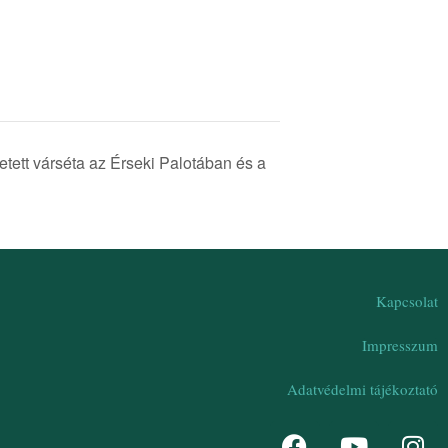
zetett várséta az Érseki Palotában és a
Kapcsolat
Impresszum
Adatvédelmi tájékoztató