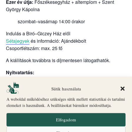
Ezer év útja:
Főszékesegyház + altemplom + Szent
György Kápolna
szombat–vasárnap 14:00 órakor
Indulás a Biró–Giczey Ház elől
Sétajegyek
és információ: Ajándékbolt
Csoportlétszám: max. 25 fő
A kiállítások továbbra is díjmentesen látogathatók.
Nyitvatartás:
Kiállítások: kedd–péntek 17:00–19:00, szombat–
Sütik használata
vasárnap 10:00–18:00
A weboldal működéséhez szükséges sütik mellett statisztikai és tartalmi
Ajándékbolt: szombat–vasárnap 10:00–18:00
elemeket is használunk. A beállításokat bármikor módosíthatja.
Hétfő: szünnap
Elfogadom
Kiállítások: