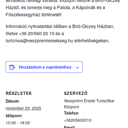
tematikus hétvégi várséta. Induljon velünk a Biró–Giczey
Háztól, és ismerje meg a Palota, a Kápolnák és a
Főszékesegyház történetét!
Információ nyitvatartási időben a Biró-Giczey Házban,
illetve +36 20/560 20 10 és a
turizmus@veszpremiersekseg.hu elérhetőségeken.
Hozzáadom a naptáramhoz
RÉSZLETEK
SZERVEZŐ
Veszprémi Érseki Turisztikai
Dátum:
Központ
november 23, 2025
Telefon
Időpont:
+36205602010
10:00 - 18:00
Email