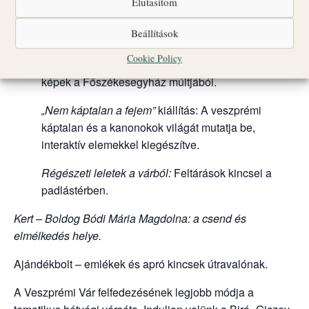
Elutasítom
Bogáncs és liliom – Magdolnák virágai :
Mária
Beállítások
Magdolna alakja a művészetben és hitben.
Cookie Policy
„Kamrakiállítás”:
Barokk kori tárgyak, történetek és
képek a Főszékesegyház múltjából.
„Nem káptalan a fejem”
kiállítás: A veszprémi
káptalan és a kanonokok világát mutatja be,
interaktív elemekkel kiegészítve.
Régészeti leletek a várból:
Feltárások kincsei a
padlástérben.
Kert – Boldog Bódi Mária Magdolna: a csend és
elmélkedés helye.
Ajándékbolt – emlékek és apró kincsek útravalónak.
A Veszprémi Vár felfedezésének legjobb módja a