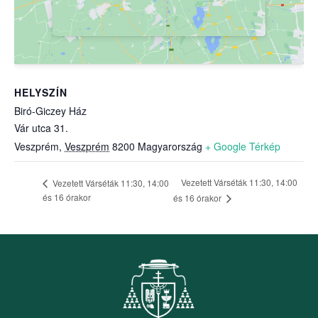
HELYSZÍN
Biró-Giczey Ház
Vár utca 31.
Veszprém
,
Veszprém
8200
Magyarország
+ Google Térkép
Vezetett Várséták 11:30, 14:00
Vezetett Várséták 11:30, 14:00
és 16 órakor
és 16 órakor