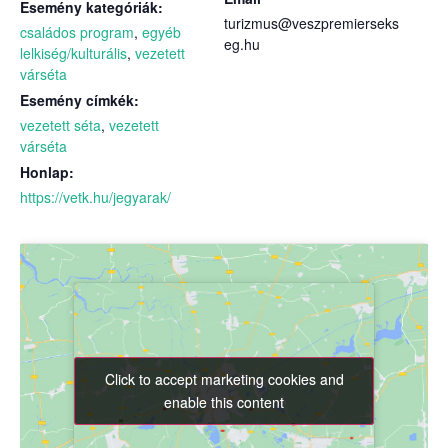
Esemény kategóriák:
turizmus@veszpremierseks
családos program
,
egyéb
eg.hu
lelkiség/kulturális
,
vezetett
várséta
Esemény címkék:
vezetett séta
,
vezetett
várséta
Honlap:
https://vetk.hu/jegyarak/
Click to accept marketing cookies and
Click to accept marketing cookies and
enable this content
enable this content