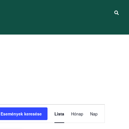
Esemény
Események keresése
Lista
Hónap
Nap
nézet
navigáció