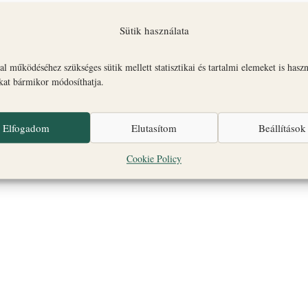
Sütik használata
l működéséhez szükséges sütik mellett statisztikai és tartalmi elemeket is hasz
Sajnos nincs találat.
okat bármikor módosíthatja.
Notice
Elfogadom
Elutasítom
Beállítások
Cookie Policy