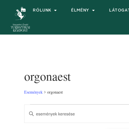
RÓLUNK
ÉLMÉNY
LÁTOGA
orgonaest
Események
orgonaest
Események
Írja
be
keresése
a
keresőszót.
Keresse