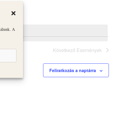
nálunk. A
Következő
Események
Feliratkozás a naptárra