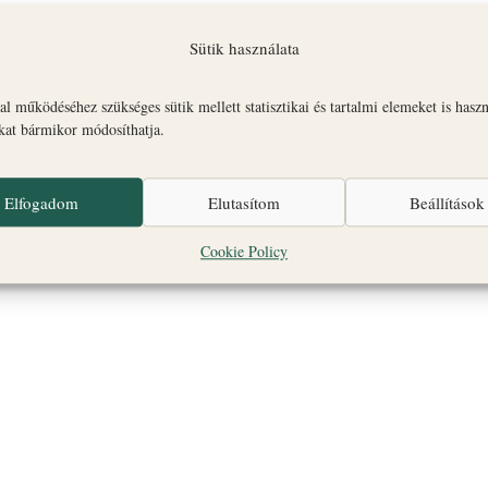
Sütik használata
l működéséhez szükséges sütik mellett statisztikai és tartalmi elemeket is hasz
emezett események a június 9, 2026 dátumon. Ugrás a
:következő k
okat bármikor módosíthatja.
Notice
Elfogadom
Elutasítom
Beállítások
Cookie Policy