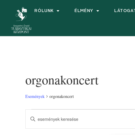
RÓLUNK
ÉLMÉNY
LÁTOGA
orgonakoncert
Események
orgonakoncert
Események
Írja
be
keresése
a
keresőszót.
Keresse