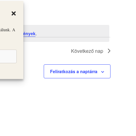
nálunk. A
özelgő események
.
Következő nap
Feliratkozás a naptárra