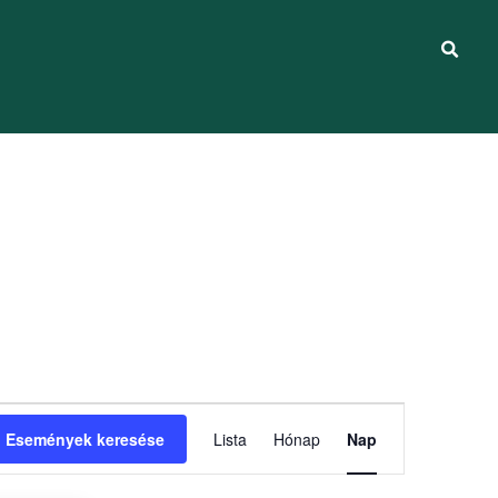
Esemény
Események keresése
Lista
Hónap
Nap
nézet
navigáció