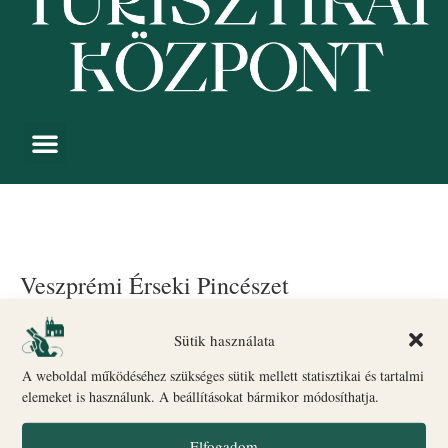
Veszprémi Érseki Pincészet
Események
Veszprémi Érseki Pincészet
Sütik használata
A weboldal működéséhez szükséges sütik mellett statisztikai és tartalmi
Sajnos nincs találat.
Notice
elemeket is használunk. A beállításokat bármikor módosíthatja.
Esemé
Es
Közelgő
Keresett kife
Elfogadom