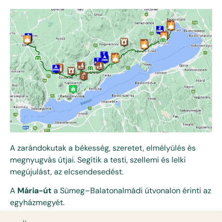
A zarándokutak a békesség, szeretet, elmélyülés és
megnyugvás útjai. Segítik a testi, szellemi és lelki
megújulást, az elcsendesedést.
A
Mária-út
a Sümeg–Balatonalmádi útvonalon érinti az
egyházmegyét.
A túra ajánlott időtartama 3 nap, amely során