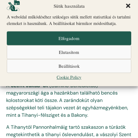
Sütik használata
barangolhatunk a Balaton Felvidék történelmi romjai,
templomai és egyéb látnivalói között.
A weboldal működéséhez szükséges sütik mellett statisztikai és tartalmi
elemeket is használunk. A beállításokat bármikor módosíthatja.
A zarándoklat kiindulópontja a Sümegi vár, végpontja a
balatonalmádi Szent Imre Plébániatemplom és Szent
Elfogadom
Jobb kápolna.
Elutasítom
Az útvonalat és egyéb hasznos információt, valamint a
Mária-út további magyarországi szakaszait a
Beállítások
zarándokút
hivatalos honlapján
tekintheti meg.
Cookie Policy
A
Szent Jakab-út
(
Camino Benedictus
)
magyarországi ága a hazánkban található bencés
kolostorokat köti össze. A zarándokút olyan
szépségekkel teli tájakon vezet át egyházmegyénkben,
mint a Tihanyi-félsziget és a Bakony.
A Tihanytól Pannonhalmáig tartó szakaszon a túrázók
megtekinthetik a tihanyi őslevendulást, a vászolyi Szent