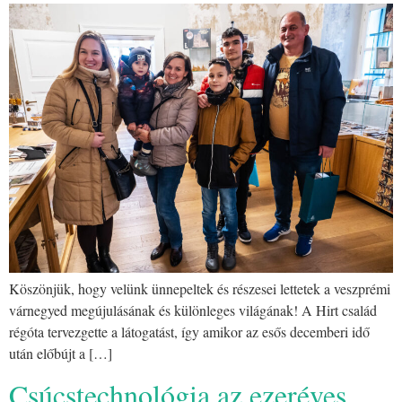
Köszönjük, hogy velünk ünnepeltek és részesei lettetek a veszprémi
várnegyed megújulásának és különleges világának! A Hirt család
régóta tervezgette a látogatást, így amikor az esős decemberi idő
után előbújt a […]
Csúcstechnológia az ezeréves