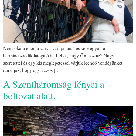
Nemsokára eljön a várva-várt pillanat és vele együtt a
harmincezredik látogató is! Lehet, hogy Ön lesz az? Nagy
szeretettel és egy kis meglepetéssel várjuk leendő vendégünket,
reméljük, hogy egy közös […]
A Szentháromság fényei a
boltozat alatt.