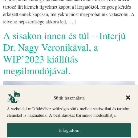
tartozó lift kiemelt figyelmet kapott a látogatóktól, rengeteg kérdés
érkezett ennek kapcsán, melyekre most megpróbálunk válaszolni. A
felvonó népszerűsége akkora lett, […]
A sisakon innen és túl – Interjú
Dr. Nagy Veronikával, a
WIP’2023 kiállítás
megálmodójával.
Sütik használata
A weboldal működéséhez szükséges sütik mellett statisztikai és tartalmi
elemeket is használunk. A beállításokat bármikor módosíthatja.
Elfogadom