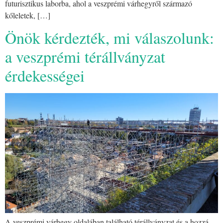
futurisztikus laborba, ahol a veszprémi várhegyről származó
kőleletek, […]
Önök kérdezték, mi válaszolunk:
a veszprémi térállványzat
érdekességei
A veszprémi várhegy oldalában található térállványzat és a hozzá