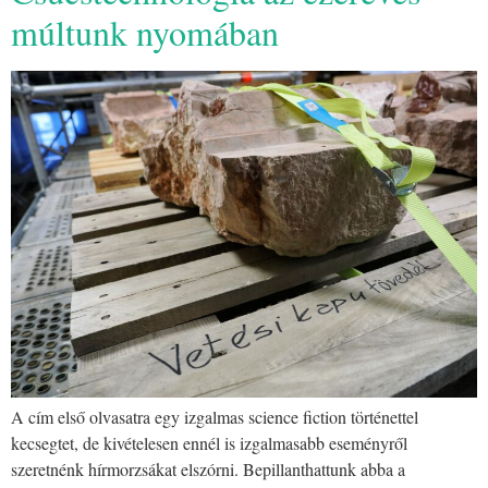
múltunk nyomában
A cím első olvasatra egy izgalmas science fiction történettel
kecsegtet, de kivételesen ennél is izgalmasabb eseményről
szeretnénk hírmorzsákat elszórni. Bepillanthattunk abba a