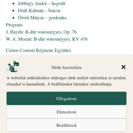
Jobbágy Andor – hegedű
Dráfi Kálmán – brácsa
Ölveti Mátyás – gordonka
Program:
J. Haydn: B-dúr vonósnégyes, Op. 76
W. A. Mozart: B-dúr vonósnégyes, KV 458
Custos Consort Régizene Együttes
szeptember 18., péntek, 19:30
Sütik használata
A második koncert a francia és német barokk kamarazene
világába vezet. A Custos Consort Régizene Együttes „Les Voix
A weboldal működéséhez szükséges sütik mellett statisztikai és tartalmi
humaines” című estjén három viola da gambára írt művek
elemeket is használunk. A beállításokat bármikor módosíthatja.
szólalnak meg.
Elfogadom
A viola da gamba hangja egyszerre bensőséges és gazdag
textúrájú hangszeres világot idéz meg. A koncert különleges
Elutasítom
lehetőséget kínál arra, hogy a közönség ritkán hallható historikus
hangszereket autentikus környezetben hallgathasson meg.
Beállítások