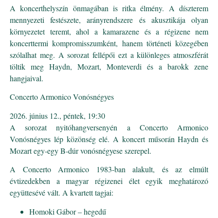
A koncerthelyszín önmagában is ritka élmény. A díszterem
mennyezeti festészete, arányrendszere és akusztikája olyan
környezetet teremt, ahol a kamarazene és a régizene nem
koncerttermi kompromisszumként, hanem történeti közegében
szólalhat meg. A sorozat fellépői ezt a különleges atmoszférát
töltik meg Haydn, Mozart, Monteverdi és a barokk zene
hangjaival.
Concerto Armonico Vonósnégyes
június 12., péntek, 19:30
A sorozat nyitóhangversenyén a Concerto Armonico
Vonósnégyes lép közönség elé. A koncert műsorán Haydn és
Mozart egy-egy B-dúr vonósnégyese szerepel.
A Concerto Armonico 1983-ban alakult, és az elmúlt
évtizedekben a magyar régizenei élet egyik meghatározó
együttesévé vált. A kvartett tagjai:
Homoki Gábor – hegedű