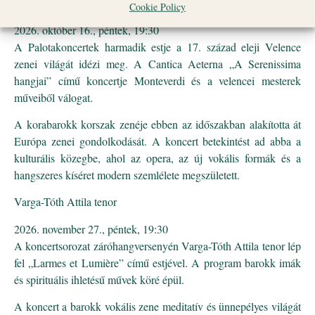
Cantica Aeterna
Cookie Policy
október 16., péntek, 19:30
A Palotakoncertek harmadik estje a 17. század eleji Velence
zenei világát idézi meg. A Cantica Aeterna „A Serenissima
hangjai” című koncertje Monteverdi és a velencei mesterek
műveiből válogat.
A korabarokk korszak zenéje ebben az időszakban alakította át
Európa zenei gondolkodását. A koncert betekintést ad abba a
kulturális közegbe, ahol az opera, az új vokális formák és a
hangszeres kíséret modern szemlélete megszületett.
Varga-Tóth Attila tenor
november 27., péntek, 19:30
A koncertsorozat záróhangversenyén Varga-Tóth Attila tenor lép
fel „Larmes et Lumière” című estjével. A program barokk imák
és spirituális ihletésű művek köré épül.
A koncert a barokk vokális zene meditatív és ünnepélyes világát