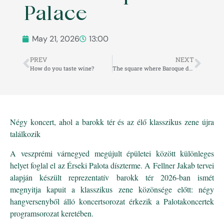
Palace
May 21, 2026
13:00
PREV
NEXT
How do you taste wine?
The square where Baroque devotion immortalized the Holy Trinity in stone
Négy koncert, ahol a barokk tér és az élő klasszikus zene újra
találkozik
A veszprémi várnegyed megújult épületei között különleges
helyet foglal el az Érseki Palota díszterme. A Fellner Jakab tervei
alapján készült reprezentatív barokk tér 2026-ban ismét
megnyitja kapuit a klasszikus zene közönsége előtt: négy
hangversenyből álló koncertsorozat érkezik a Palotakoncertek
programsorozat keretében.