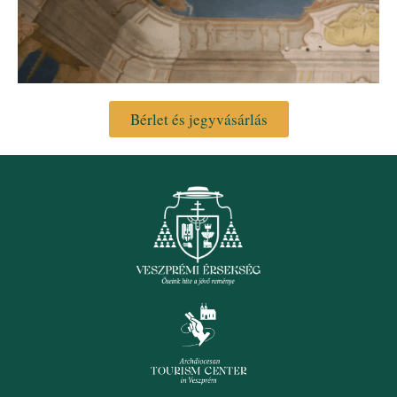
Bérlet és jegyvásárlás