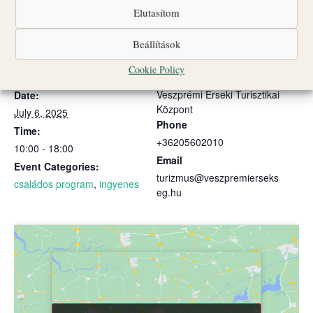
Add to calendar
Elutasítom
Beállítások
Cookie Policy
DETAILS
ORGANISER
Veszprémi Érseki Turisztikai
Date:
Központ
July 6, 2025
Phone
Time:
+36205602010
10:00 - 18:00
Email
Event Categories:
turizmus@veszpremierseks
családos program
,
ingyenes
eg.hu