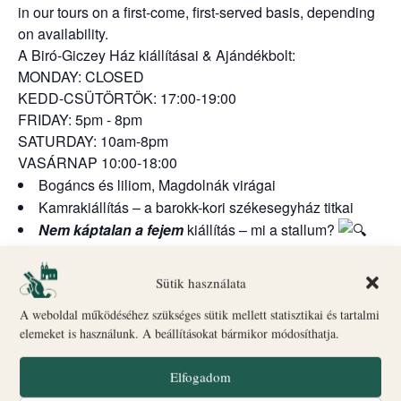
in our tours on a first-come, first-served basis, depending
on availability.
A Biró-Giczey Ház kiállításai & Ajándékbolt:
MONDAY: CLOSED
KEDD-CSÜTÖRTÖK: 17:00-19:00
FRIDAY: 5pm - 8pm
SATURDAY: 10am-8pm
VASÁRNAP 10:00-18:00
Bogáncs és liliom, Magdolnák virágai
Kamrakiállítás – a barokk-kori székesegyház titkai
Nem káptalan a fejem
kiállítás – mi a stallum?
Régészeti kiállítás – az első pénzérménk, a Szent
István dénár története
Sütik használata
A kanonoki ház kertje – csend és nyugalom.
A weboldal működéséhez szükséges sütik mellett statisztikai és tartalmi
Szeretettel várunk mindenkit!
elemeket is használunk. A beállításokat bármikor módosíthatja.
Elfogadom