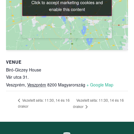
Click to accept marketing cookies and
Click to accept marketing cookies and
enable this content
enable this content
VENUE
Biró-Giczey House
Vár utca 31.
Veszprém
,
Veszprém
8200
Magyarország
+ Google Map
Vezetett séta: 11:30, 14 és 16
Vezetett séta: 11:30, 14 és 16
órakor
órakor