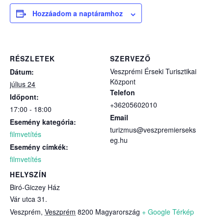
Hozzáadom a naptáramhoz
RÉSZLETEK
SZERVEZŐ
Veszprémi Érseki Turisztikai
Dátum:
Központ
július 24
Telefon
Időpont:
+36205602010
17:00 - 18:00
Email
Esemény kategória:
turizmus@veszpremierseks
filmvetítés
eg.hu
Esemény címkék:
filmvetítés
HELYSZÍN
Biró-Giczey Ház
Vár utca 31.
Veszprém
,
Veszprém
8200
Magyarország
+ Google Térkép