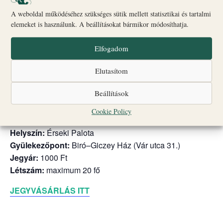
Dokumentumfilm-vetítés az Érseki Palotában.
A weboldal működéséhez szükséges sütik mellett statisztikai és tartalmi
elemeket is használunk. A beállításokat bármikor módosíthatja.
A film a veszprémi várnegyed megújulásának történetét
mutatja be: a történelmi épületek helyreállítását, a
Elfogadom
szakrális és közösségi terek megújulását, valamint azt a
szakmai munkát, amelynek eredményeként a várnegyed
Elutasítom
újra látogatható és élő kulturális térré vált. A vetítés
betekintést nyújt a műemlékvédelem, az építészet és az
Beállítások
örökségmegőrzés kulisszái mögé is.
Cookie Policy
Időpont:
minden pénteken 17:00 órától
Helyszín:
Érseki Palota
Gyülekezőpont:
Biró–Giczey Ház (Vár utca 31.)
Jegyár:
1000 Ft
Létszám:
maximum 20 fő
JEGYVÁSÁRLÁS ITT