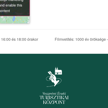
and enable this
and enable this
content
content
, 16:00 és 18:00 órakor
Filmvetítés: 1000 év öröksége