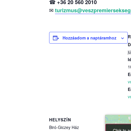
☎
+36 20 560 2010
✉
turizmus@veszpremiersekseg
R
Hozzáadom a naptáramhoz
D
j
I
1
E
v
E
v
HELYSZÍN
Biró-Giczey Ház
Click to 
Click to 