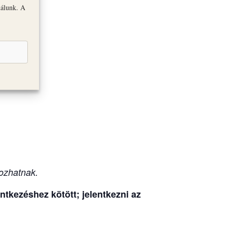
nálunk. A
olna
ozhatnak.
tkezéshez kötött; jelentkezni az