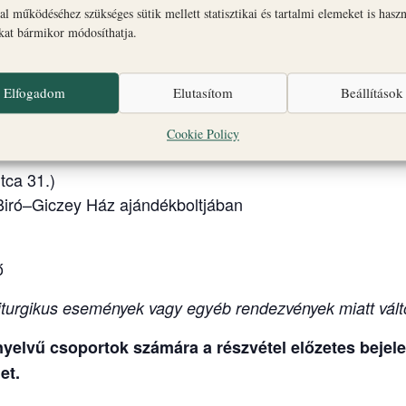
l működéséhez szükséges sütik mellett statisztikai és tartalmi elemeket is hasz
seki Palota és Gizella Kápolna
okat bármikor módosíthatja.
FILMVETÍTÉS: Érseki Palota és Gizella Kápolna
Elfogadom
Elutasítom
Beállítások
ály Főszékesegyház, altemplom és Szent György Káp
Cookie Policy
seki Palota és Gizella Kápolna + Érseki Palota kert
tca 31.)
Biró–Giczey Ház ajándékboltjában
ő
turgikus események vagy egyéb rendezvények miatt vált
elvű csoportok számára a részvétel előzetes bejelen
et.