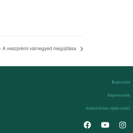
 – A veszprémi várnegyed megújítása
Kapcsolat
Impresszum
Adatvédelmi tájékoztató