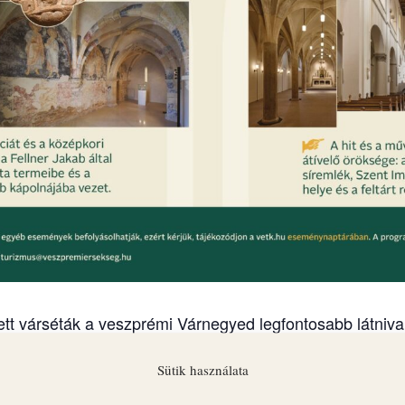
tt várséták a veszprémi Várnegyed legfontosabb látnival
nát, a Szent György Kápolnát és az Érseki Palotát.
Sütik használata
an indul vezetett várséta: