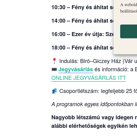
A webolda
10:30 – Fény és áhítat sétája: Ér
beállítás
14:00 – Fény és áhítat sétája + 
16:00 – Ezer év útja: Szent Mih
18:00 – Fény és áhítat sétája: Ér
Indulás: Biró–Giczey Ház (Vár u
🎟
és információ: a 
Jegyvásárlás
ONLINE JEGYVÁSÁRLÁS ITT
Csoportlétszám: legfeljebb 25 f
A programok egyes időpontokban li
Nagyobb létszámú vagy idegen ny
alábbi elérhetőségek egyikén leh