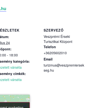
.hu
ÉSZLETEK
SZERVEZŐ
Veszprémi Érseki
átum:
Turisztikai Központ
úlius 24
Telefon
dőpont:
+36205602010
0:00 - 18:00
Email
semény kategória:
turizmus@veszpremiersek
ezetett várséta
seg.hu
semény címkék:
ezetett várséta
accept marketing
accept marketing