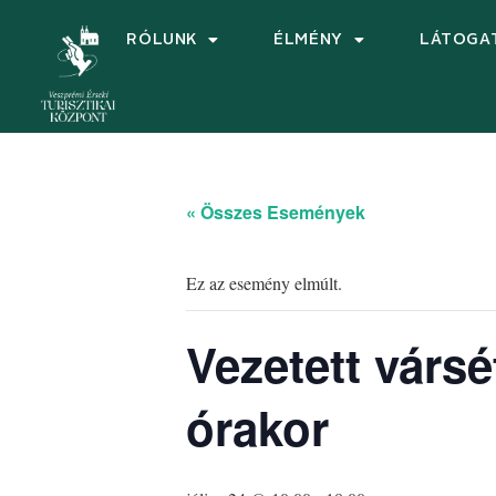
RÓLUNK
ÉLMÉNY
LÁTOGA
« Összes Események
Ez az esemény elmúlt.
Vezetett vársé
órakor