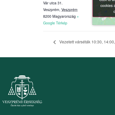
Vár utca 31.
cookies 
cookies 
Veszprém
,
Veszprém
8200
Magyarország
+
Google Térkép
Vezetett várséták 10:30, 14:00