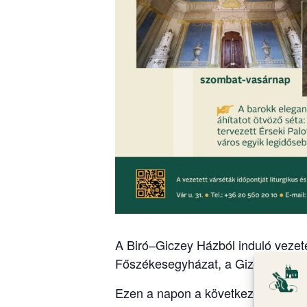
A Biró–Giczey Házból induló vezete
Főszékesegyházat, a Gizella Kápol
Ezen a napon a következő időpontb