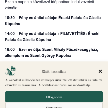
Ezen a napon a következő időpontban indul vezetett
várséta:
10:30 – Fény és áhítat sétája: Érseki Palota és Gizella
Kápolna
14:00 – Fény és áhítat sétája + FILMVETÍTÉS: Érseki
Palota és Gizella Kápolna
16:00 – Ezer év útja: Szent Mihály Főszékesegyház,
altemplom és Szent György Kápolna
18:00 – Fény és áhítat sétája: Érseki Palota és Gizella
Kápolna + Érseki Palota kert
Sütik használata
A weboldal működéséhez szükséges sütik mellett statisztikai és tartalmi
Indulás: Biró–Giczey Ház (Vár utca 31.)
elemeket is használunk. A beállításokat bármikor módosíthatja.
🎟
Jegyvásárlás
és információ: a Biró–Giczey Ház
ajándékboltjában
Elfogadom
ONLINE JEGYVÁSÁRLÁS ITT
Elutasítom