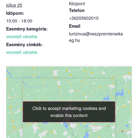
Központ
július 25
Telefon
Időpont:
+36205602010
10:00 - 18:00
Email
Esemény kategória:
turizmus@veszpremierseks
vezetett várséta
eg.hu
Esemény címkék:
vezetett várséta
Click to accept marketing cookies and
Click to accept marketing cookies and
enable this content
enable this content