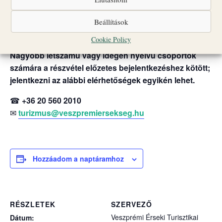
Csoportlétszám: legfeljebb 25 fő
Beállítások
A programok egyes időpontokban liturgikus események
vagy egyéb rendezvények miatt változhatnak.
Cookie Policy
Nagyobb létszámú vagy idegen nyelvű csoportok
számára a részvétel előzetes bejelentkezéshez kötött;
jelentkezni az alábbi elérhetőségek egyikén lehet.
☎
+36 20 560 2010
✉
turizmus@veszpremiersekseg.hu
Hozzáadom a naptáramhoz
RÉSZLETEK
SZERVEZŐ
Veszprémi Érseki Turisztikai
Dátum: