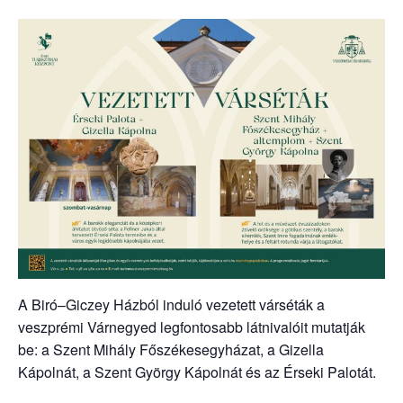
A Biró–Giczey Házból induló vezetett várséták a
veszprémi Várnegyed legfontosabb látnivalóit mutatják
be: a Szent Mihály Főszékesegyházat, a Gizella
Kápolnát, a Szent György Kápolnát és az Érseki Palotát.