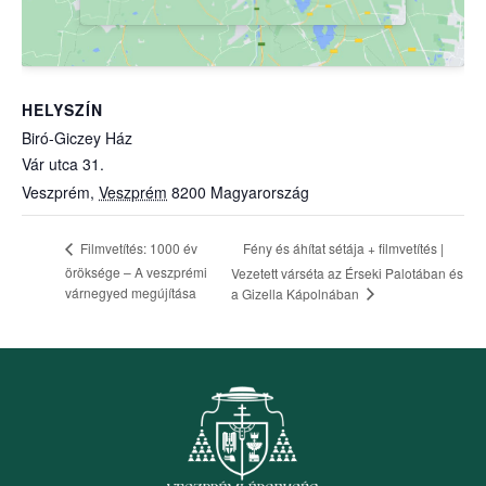
HELYSZÍN
Biró-Giczey Ház
Vár utca 31.
Veszprém
,
Veszprém
8200
Magyarország
Fény és áhítat sétája + filmvetítés |
Filmvetítés: 1000 év
öröksége – A veszprémi
Vezetett várséta az Érseki Palotában és
várnegyed megújítása
a Gizella Kápolnában