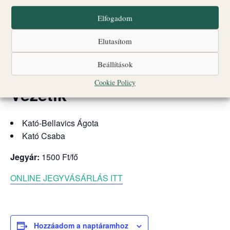
egy olyan közös élmény, ahol a helyszín, a személyes
Elfogadom
reflexió és a beszélgetés együtt formálja az estét.
Időpont:
2026. július 7.
Elutasítom
(kedd) 18:30
Beállítások
Cookie Policy
Vezetik
Kató-Bellavics Ágota
Kató Csaba
Jegyár:
1500 Ft/fő
ONLINE JEGYVÁSÁRLÁS ITT
Hozzáadom a naptáramhoz