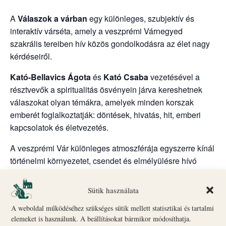
A
Válaszok a várban
egy különleges, szubjektív és
interaktív várséta, amely a veszprémi Várnegyed
szakrális tereiben hív közös gondolkodásra az élet nagy
kérdéseiről.
Kató-Bellavics Ágota
és
Kató Csaba
vezetésével a
résztvevők a spiritualitás ösvényein járva kereshetnek
válaszokat olyan témákra, amelyek minden korszak
emberét foglalkoztatják: döntések, hivatás, hit, emberi
kapcsolatok és életvezetés.
A veszprémi Vár különleges atmoszférája egyszerre kínál
történelmi környezetet, csendet és elmélyülésre hívó
teret. Az interaktív séta lehetőséget ad arra, hogy a
résztvevők saját gondolataikkal és kérdéseikkel is
Sütik használata
bekapcsolódjanak a közös útra.
A weboldal működéséhez szükséges sütik mellett statisztikai és tartalmi
Ez a program nem hagyományos idegenvezetés, hanem
elemeket is használunk. A beállításokat bármikor módosíthatja.