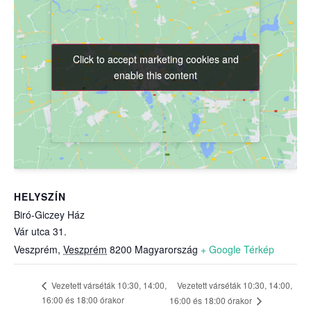
Click to accept marketing cookies and
Click to accept marketing cookies and
enable this content
enable this content
HELYSZÍN
Biró-Giczey Ház
Vár utca 31.
Veszprém
,
Veszprém
8200
Magyarország
+ Google Térkép
Vezetett várséták 10:30, 14:00,
Vezetett várséták 10:30, 14:00,
16:00 és 18:00 órakor
16:00 és 18:00 órakor