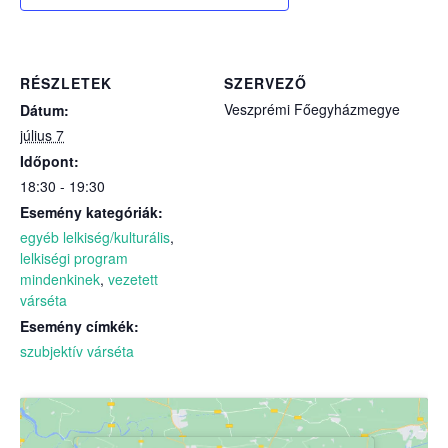
RÉSZLETEK
SZERVEZŐ
Veszprémi Főegyházmegye
Dátum:
július 7
Időpont:
18:30 - 19:30
Esemény kategóriák:
egyéb lelkiség/kulturális
,
lelkiségi program
mindenkinek
,
vezetett
várséta
Esemény címkék:
szubjektív várséta