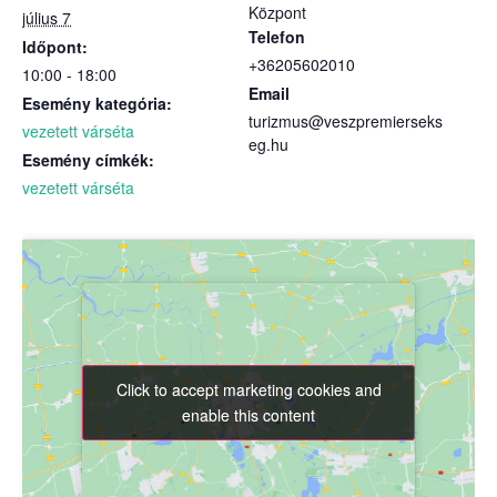
Központ
július 7
Telefon
Időpont:
+36205602010
10:00 - 18:00
Email
Esemény kategória:
turizmus@veszpremierseks
vezetett várséta
eg.hu
Esemény címkék:
vezetett várséta
Click to accept marketing cookies and
Click to accept marketing cookies and
enable this content
enable this content