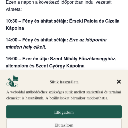
Ezen a napon a következő időpontban indul vezetett
várséta:
10:30 – Fény és áhítat sétája: Érseki Palota és Gizella
Kápolna
14:00 – Fény és áhítat sétája:
Erre az időpontra
minden hely elkelt.
16:00 – Ezer év útja: Szent Mihály Főszékesegyház,
altemplom és Szent György Kápolna
18.00 – Fény és áhítat vezetett séta + Érseki Palota
Sütik használata
kertje.
A weboldal működéséhez szükséges sütik mellett statisztikai és tartalmi
Indulás: Biró–Giczey Ház (Vár utca 31.)
elemeket is használunk. A beállításokat bármikor módosíthatja.
🎟
Jegyvásárlás
és információ: a Biró–Giczey Ház
ajándékboltjában
Elfogadom
ONLINE JEGYVÁSÁRLÁS ITT
Elutasítom