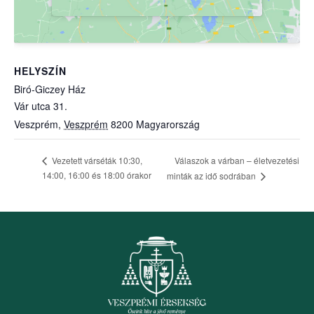
HELYSZÍN
Biró-Giczey Ház
Vár utca 31.
Veszprém
,
Veszprém
8200
Magyarország
Válaszok a várban – életvezetési
Vezetett várséták 10:30,
14:00, 16:00 és 18:00 órakor
minták az idő sodrában