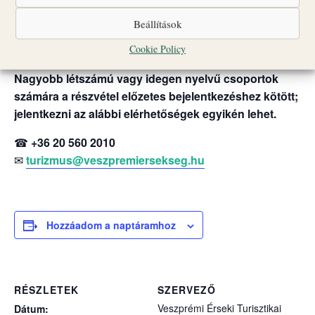
Csoportlétszám: legfeljebb 25 fő
Beállítások
A programok egyes időpontokban liturgikus események
vagy egyéb rendezvények miatt változhatnak.
Cookie Policy
Nagyobb létszámú vagy idegen nyelvű csoportok
számára a részvétel előzetes bejelentkezéshez kötött;
jelentkezni az alábbi elérhetőségek egyikén lehet.
☎
+36 20 560 2010
✉
turizmus@veszpremiersekseg.hu
Hozzáadom a naptáramhoz
RÉSZLETEK
SZERVEZŐ
Veszprémi Érseki Turisztikai
Dátum: