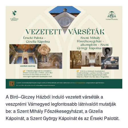
A Biró–Giczey Házból induló vezetett várséták a
veszprémi Várnegyed legfontosabb látnivalóit mutatják
be: a Szent Mihály Főszékesegyházat, a Gizella
Kápolnát, a Szent György Kápolnát és az Érseki Palotát.