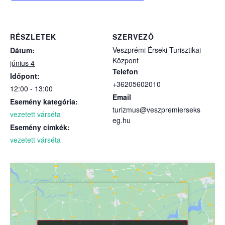
RÉSZLETEK
SZERVEZŐ
Veszprémi Érseki Turisztikai
Dátum:
Központ
június 4
Telefon
Időpont:
+36205602010
12:00 - 13:00
Email
Esemény kategória:
turizmus@veszpremierseks
vezetett várséta
eg.hu
Esemény címkék:
vezetett várséta