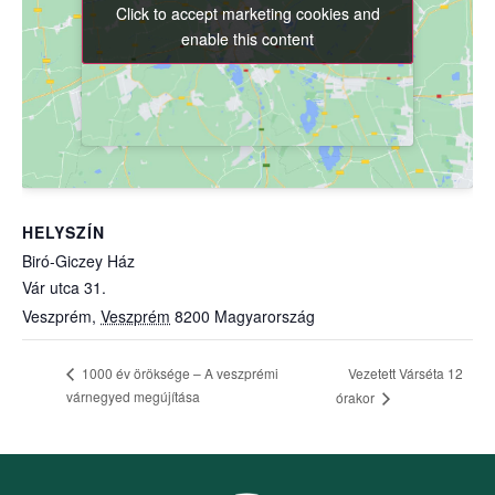
Click to accept marketing cookies and
Click to accept marketing cookies and
enable this content
enable this content
HELYSZÍN
Biró-Giczey Ház
Vár utca 31.
Veszprém
,
Veszprém
8200
Magyarország
Vezetett Várséta 12
1000 év öröksége – A veszprémi
várnegyed megújítása
órakor