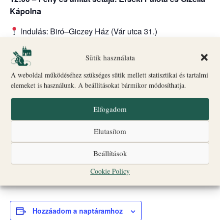
Kápolna
Indulás: Biró–Giczey Ház (Vár utca 31.)
🎟
Jegyvásárlás
Csoportlétszám: legfeljebb 25 fő
Sütik használata
A weboldal működéséhez szükséges sütik mellett statisztikai és tartalmi
A programok egyes időpontokban liturgikus események
elemeket is használunk. A beállításokat bármikor módosíthatja.
vagy egyéb rendezvények miatt változhatnak.
Nagyobb létszámú vagy idegen nyelvű csoportok
Elfogadom
számára a részvétel előzetes bejelentkezéshez kötött;
Elutasítom
jelentkezni az alábbi elérhetőségek egyikén lehet.
☎
+36 20 560 2010
Beállítások
✉
turizmus@veszpremiersekseg.hu
Cookie Policy
Hozzáadom a naptáramhoz