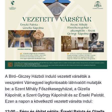
A Biró–Giczey Házból induló vezetett várséták a
veszprémi Várnegyed legfontosabb látnivalóit mutatják
be: a Szent Mihály Főszékesegyházat, a Gizella
Kápolnát, a Szent György Kápolnát és az Érseki Palotát.
Ezen a napon a következtő vezetett várséta indul:
12:00 – Fény és áhítat sétája: Érseki Palota és Gizella